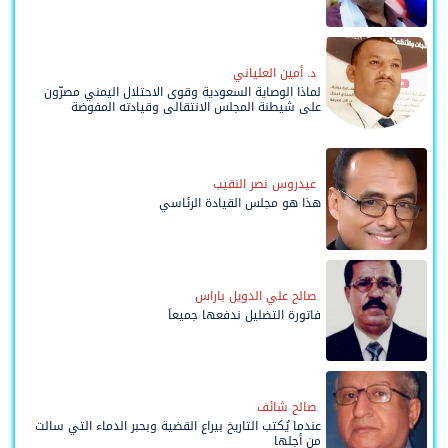
د. أمين العلياني
لماذا الوصاية السعودية وقوى الاحتلال اليمني مصرّون
على شيطنة المجلس الانتقالي وقيادته المفوضة
وحواضنه الشعبية؟
عيدروس نصر النقيب
هذا هو مجلس القيادة الرئاسي
صالح علي الدويل باراس
فاتورة التضليل ندفعها جميعاً
صالح شائف
عندما يُكتب التاريخ بيراع القضية وبحبر الدماء التي سالت
من أجلها