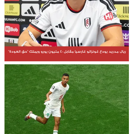
ريال مدريد يودع غونزالو غارسيا مقابل 40 مليون يورو ويملك "حق العودة"