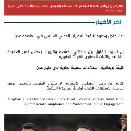
الفرعون يرشح نفسه للرقم "9".. صحف إسبانيا تنهال بالإشادة على حمزة
عبد الكريم
اخر الأخبار
نداء عاجل ودعوة لتنفيذ العصيان المدني السلمي في العاصمة عدن
بن لسود: الفارق بين حادثتي الخشعة والرويك يعكس تميز العقيدة
القتالية والثبات المعنوي للقوات الجنوبية
هيئة بريطانية: استهداف سفينة تجارية في خليج عدن
هاني بن بريك: المجلس الانتقالي لا يختزل الجنوب.. وتوحيد الصف
للوصول لاستعادة الدولة أولوية تفرضها الحكمة
Zinjibar: Civil Disobedience Enters Third Consecutive Day Amid Total
Commercial Compliance and Widespread Public Engagement.