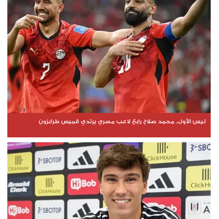
ليس الأول.. محمد صلاح رابع لاعب مصري يرتدي قميص طرابزون