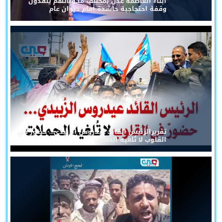
أبناء العاصمة عدن بمختلف مكوناتهم ينفذون
وقفة احتجاجية حاشدة أمام ديوان عام
تقريرالرئيس القائد عيدروس الزُبيدي... حضورٌ في
القلوب لا تُلغيه الحملات