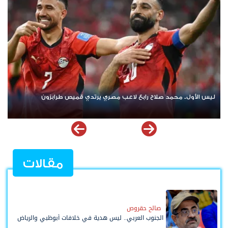
ريال مدريد يودع غونزالو غارسيا مقابل 40 مليون يورو ويملك "حق العودة"
مقالات
صالح حقروص
الجنوب العربي.. ليس هدية في خلافات أبوظبي والرياض