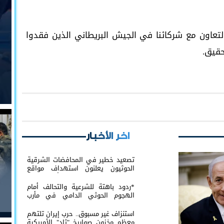
التعاون مع شركائنا في الجيش البريطاني الذين فقدوا
حقيق.
اخر الأخبار
تصعيد خطير في المحافضات الشرقية
الحوثيون يعلنون استهداف مواقع
عسكرية في حضرموت ومأرب اليمنية
بوابل من الصواريخ والطائرات المسيّرة
*ردود باهتة للشرعية والتحالف أمام
الهجوم الحوثي الدامي في مأرب
وحضرموت*
استنزاف غير مسبوق.. حرب إيران تلتهم
معظم مخزون صواريخ "ثاد" الأمريكية