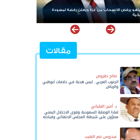
مسودة
ردا على «خروقات» حزب الله.. إسرائيل تشن ضربات على جنوب
لبنان
مقالات
صالح حقروص
الجنوب العربي.. ليس هدية في خلافات أبوظبي
والرياض
د. أمين العلياني
لماذا الوصاية السعودية وقوى الاحتلال اليمني
مصرّون على شيطنة المجلس الانتقالي وقيادته
المفوضة وحواضنه الشعبية؟
عيدروس نصر النقيب