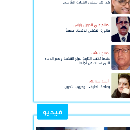
هذا هو مجلس القيادة الرئاسي
صالح علي الدويل باراس
فاتورة التضليل ندفعها جميعاً
صالح شائف
عندما يُكتب التاريخ بيراع القضية وبحبر الدماء
التي سالت من أجلها
أحمد عبداللاه
رصاصة الحليف... وحروب الآخرين
فيديو