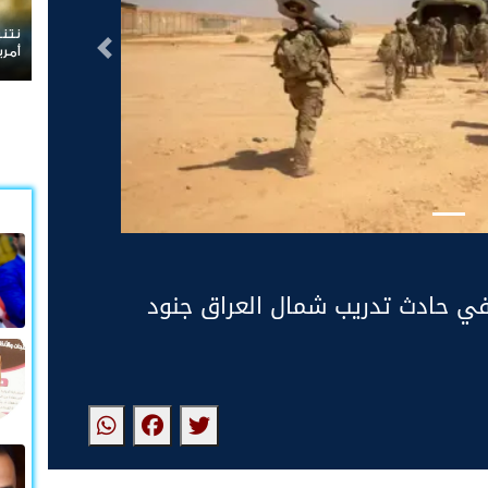
نتنياهو يرفض الانسحاب من غزة ويعلن رفضه ل
التالى
أمريكية
ي حادث تدريب شمال العراق جنود