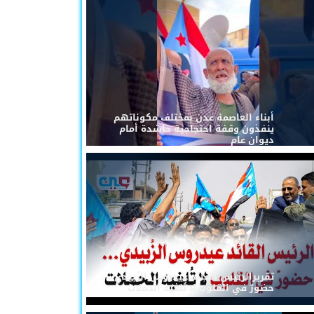
أبناء العاصمة عدن بمختلف مكوناتهم
ينفذون وقفة احتجاجية حاشدة أمام
ديوان عام
تقريرالرئيس القائد عيدروس الزُبيدي...
حضورٌ في القلوب لا تُلغيه الحملات