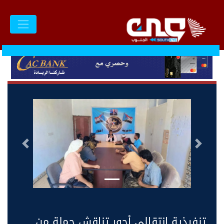
السابق
التالى
تنفيذية انتقالي أحور تناقش جملة من