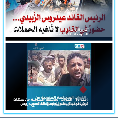
تقريرالرئيس القائد عيدروس الزُبيدي... حضورٌ في
القلوب لا تُلغيه الحملات
#متداول: القوات المسلحة الجنوبية من جبهات
كرش تجدد العهد للرئيس القائد عيدروس