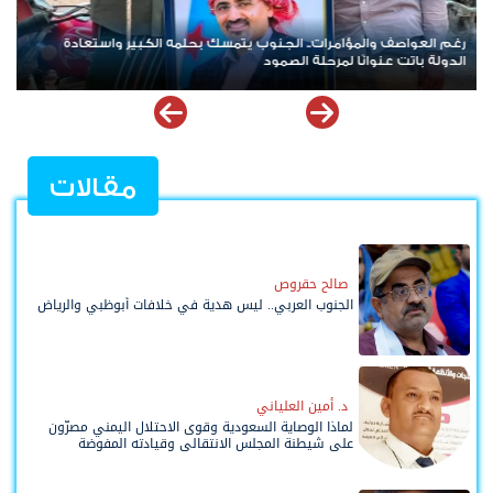
نجاح لافت للعصيان المدني السلمي في شل الحركة بالعاصمة عدن في
أول أيامه تلبيةً لدعوة النقابات العمالية
مقالات
صالح حقروص
الجنوب العربي.. ليس هدية في خلافات أبوظبي والرياض
د. أمين العلياني
لماذا الوصاية السعودية وقوى الاحتلال اليمني مصرّون
على شيطنة المجلس الانتقالي وقيادته المفوضة
وحواضنه الشعبية؟