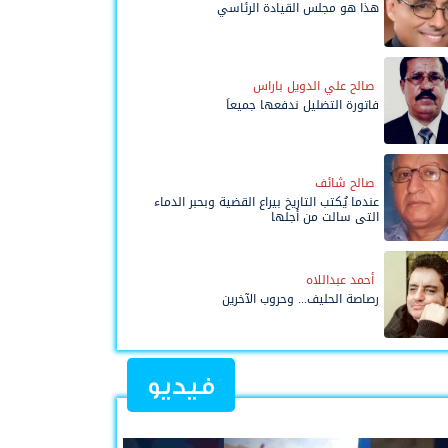
هذا هو مجلس القيادة الرئاسي
صالح علي الدويل باراس
فاتورة التضليل ندفعها جميعاً
صالح شائف
عندما يُكتب التاريخ بيراع القضية وبحبر الدماء
التي سالت من أجلها
أحمد عبداللاه
رصاصة الحليف... وحروب الآخرين
فيديو