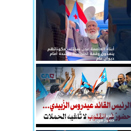
أبناء العاصمة عدن بمختلف مكوناتهم
ينفذون وقفة احتجاجية حاشدة أمام
ديوان عام
تقريرالرئيس القائد عيدروس الزُبيدي...
حضورٌ في القلوب لا تُلغيه الحملات