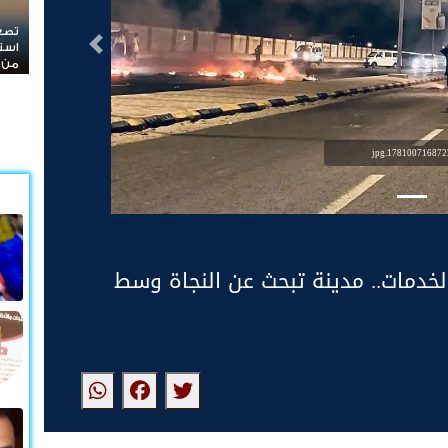
تصعيد خطير في المحافضات الشرقية الحوثيون يعلنون
است
التالى
استهداف مواقع عسكرية في حضرموت ومأرب اليمنية بوابل
صوار
من الصواريخ والطائرات المسيّرة
1781007168722.jp
الخدمات.. مدينة تبحث عن النجاة وسط