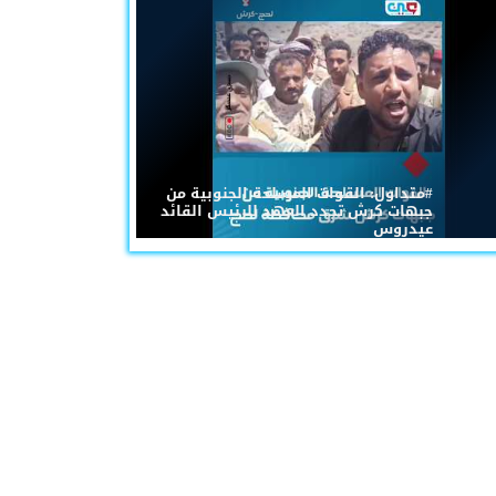
#متداول: القوات المسلحة الجنوبية من
جبهات كرش تجدد العهد للرئيس القائد
عيدروس