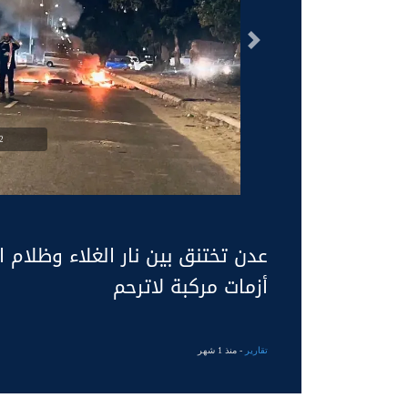
السابق
g
عدن تختنق بين نار الغلاء وظلام 
أزمات مركبة لاترحم
تقارير
- منذ 1 شهر