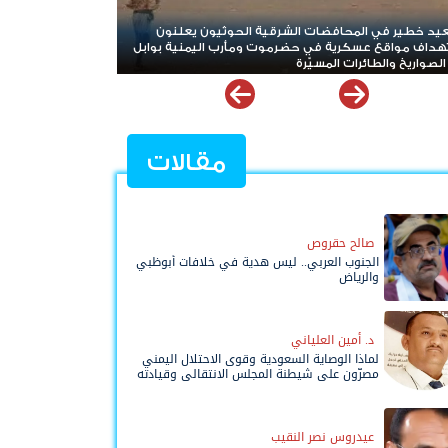
نزاف غير مسبوق.. حرب إيران تلتهم معظم مخزون
يخ "ثاد" الأمريكية وتدق ناقوس الخطر داخل البنتاغون
مقالات
صالح حقروص
الجنوب العربي.. ليس هدية في خلافات أبوظبي
والرياض
د. أمين العلياني
لماذا الوصاية السعودية وقوى الاحتلال اليمني
مصرّون على شيطنة المجلس الانتقالي وقيادته
المفوضة وحواضنه الشعبية؟
عيدروس نصر النقيب