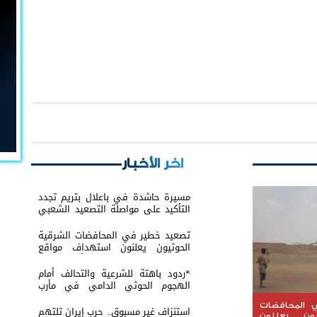
اخر الأخبار
مسيرة حاشدة في باعلال بتريم تجدد
التأكيد على مواصلة التصعيد الشعبي
السلمي
تصعيد خطير في المحافضات الشرقية
الحوثيون يعلنون استهداف مواقع
عسكرية في حضرموت ومأرب اليمنية
بوابل من الصواريخ والطائرات المسيّرة
*ردود باهتة للشرعية والتحالف أمام
الهجوم الحوثي الدامي في مأرب
وحضرموت*
 المحافضات
استنزاف غير مسبوق.. حرب إيران تلتهم
يون يعلنون