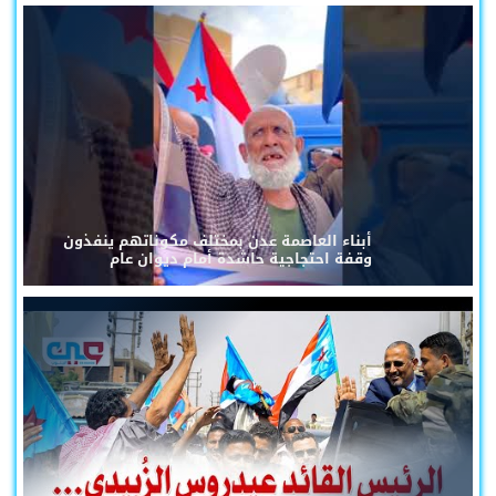
أبناء العاصمة عدن بمختلف مكوناتهم ينفذون
وقفة احتجاجية حاشدة أمام ديوان عام