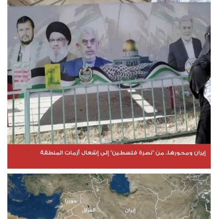
إيران ومحورها.. من "نصرة فلسطين" إلى إشعال أزمات المنطقة