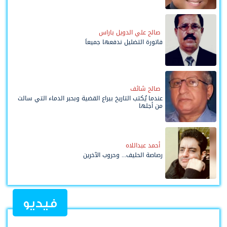
صالح علي الدويل باراس
فاتورة التضليل ندفعها جميعاً
صالح شائف
عندما يُكتب التاريخ بيراع القضية وبحبر الدماء التي سالت
من أجلها
أحمد عبداللاه
رصاصة الحليف... وحروب الآخرين
فيديو