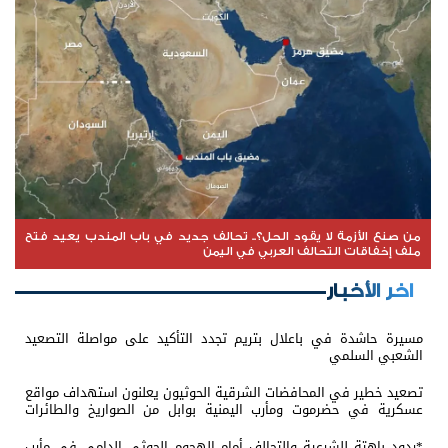
من صنع الأزمة لا يقود الحل؟.. تحالف جديد في باب المندب يعيد فتح
ملف إخفاقات التحالف العربي في اليمن
اخر الأخبار
مسيرة حاشدة في باعلال بتريم تجدد التأكيد على مواصلة التصعيد
الشعبي السلمي
تصعيد خطير في المحافضات الشرقية الحوثيون يعلنون استهداف مواقع
عسكرية في حضرموت ومأرب اليمنية بوابل من الصواريخ والطائرات
المسيّرة
*ردود باهتة للشرعية والتحالف أمام الهجوم الحوثي الدامي في مأرب