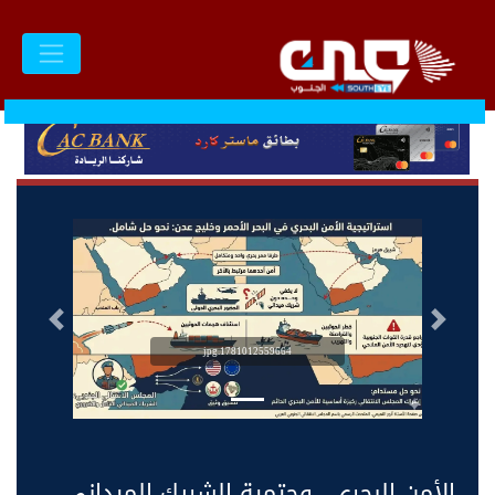
السابق
التالى
1781012559664.jpg
الأمن البحري.. وحتمية الشريك الميداني