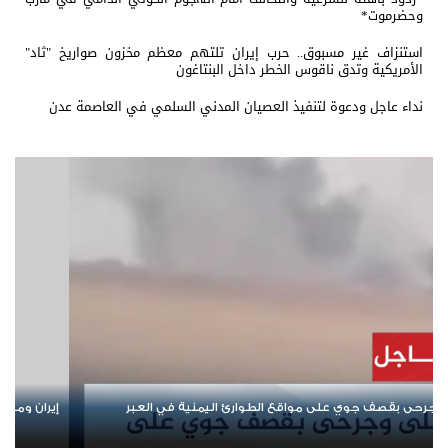
وحضرموت*
استنزاف غير مسبوق.. حرب إيران تلتهم معظم مخزون صواريخ "ثاد"
الأمريكية وتدق ناقوس الخطر داخل البنتاغون
نداء عاجل ودعوة لتنفيذ العصيان المدني السلمي في العاصمة عدن
إيران ومحورها.. من "نصرة فلسطين" إلى إشعال أزمات المنطقة
من ص
ملف 