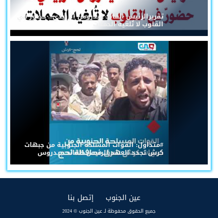
تقريرالرئيس القائد عيدروس الزُبيدي... حضورٌ في
القلوب لا تُلغيه الحملات
#متداول: القوات المسلحة الجنوبية من جبهات
كرش تجدد العهد للرئيس القائد عيدروس
(current)
(current)
عين الجنوب
إتصل بنا
جميع الحقوق محفوظة لـ عين الجنوب © 2024