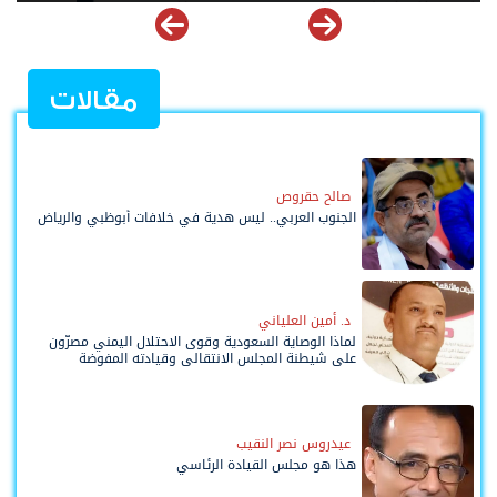
مقالات
صالح حقروص
الجنوب العربي.. ليس هدية في خلافات أبوظبي والرياض
د. أمين العلياني
لماذا الوصاية السعودية وقوى الاحتلال اليمني مصرّون
على شيطنة المجلس الانتقالي وقيادته المفوضة
وحواضنه الشعبية؟
عيدروس نصر النقيب
هذا هو مجلس القيادة الرئاسي