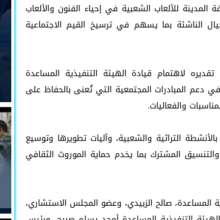
ة المدينة للألعاب الشعبية في إحياء الفنون والألعاب
جيال الناشئة بما يسهم في ترسيخ القيم الاجتماعية
تقديره لاهتمام قيادة الهيئة التنفيذية المساعدة
 في دعم المبادرات المجتمعية التي تُعنى بالحفاظ على
ناسبات والفعاليات.
بالأنشطة التراثية والشعبية، وآليات تطويرها وتوسيع
والتنسيق المشترك بما يخدم حماية الموروث الثقافي
ية المساعدة، صالح الزبيدي، وعضو المجلس الاستشاري،
 بالهيئة التنفيذية المساعدة أمجد يسلم صبيح، ورئيس