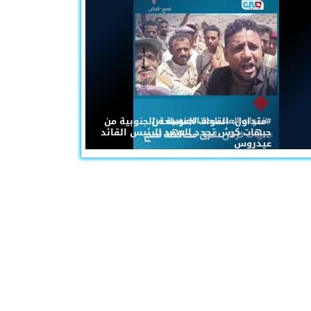
#متداول: القوات المسلحة الجنوبية من
جبهات كرش تجدد العهد للرئيس القائد
عيدروس