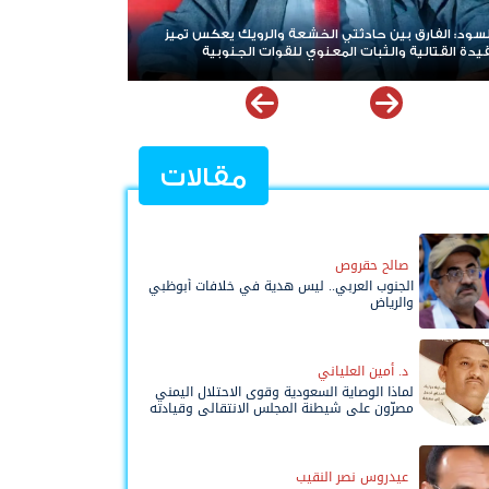
ي بن بريك: المجلس الانتقالي لا يختزل الجنوب.. وتوحيد
ف للوصول لاستعادة الدولة أولوية تفرضها الحكمة
مقالات
صالح حقروص
الجنوب العربي.. ليس هدية في خلافات أبوظبي
والرياض
د. أمين العلياني
لماذا الوصاية السعودية وقوى الاحتلال اليمني
مصرّون على شيطنة المجلس الانتقالي وقيادته
المفوضة وحواضنه الشعبية؟
عيدروس نصر النقيب