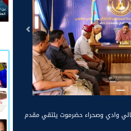
بن لسود: الفارق بين حادثتي الخشعة والرويك يعكس تميز
هان
العقيدة القتالية والثبات المعنوي للقوات الجنوبية
الص
التالى
1781092343613.jp
تقالي وادي وصحراء حضرموت يلتقي مقدم