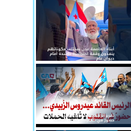
أبناء العاصمة عدن بمختلف مكوناتهم
ينفذون وقفة احتجاجية حاشدة أمام
ديوان عام
تقريرالرئيس القائد عيدروس الزُبيدي...
حضورٌ في القلوب لا تُلغيه الحملات