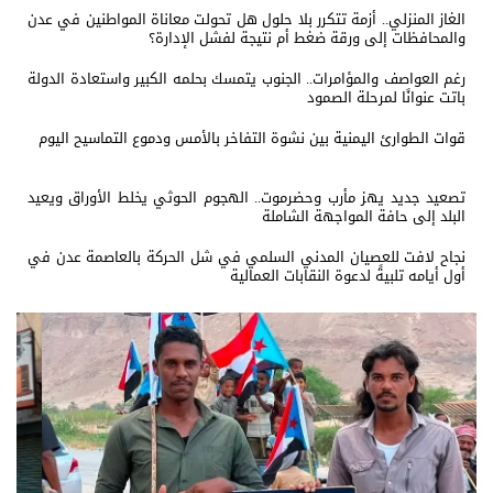
الغاز المنزلي.. أزمة تتكرر بلا حلول هل تحولت معاناة المواطنين في عدن
والمحافظات إلى ورقة ضغط أم نتيجة لفشل الإدارة؟
رغم العواصف والمؤامرات.. الجنوب يتمسك بحلمه الكبير واستعادة الدولة
باتت عنوانًا لمرحلة الصمود
قوات الطوارئ اليمنية بين نشوة التفاخر بالأمس ودموع التماسيح اليوم
تصعيد جديد يهز مأرب وحضرموت.. الهجوم الحوثي يخلط الأوراق ويعيد
البلد إلى حافة المواجهة الشاملة
نجاح لافت للعصيان المدني السلمي في شل الحركة بالعاصمة عدن في
أول أيامه تلبيةً لدعوة النقابات العمالية