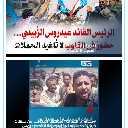
تقريرالرئيس القائد عيدروس الزُبيدي... حضورٌ في
القلوب لا تُلغيه الحملات
#متداول: القوات المسلحة الجنوبية من جبهات
كرش تجدد العهد للرئيس القائد عيدروس