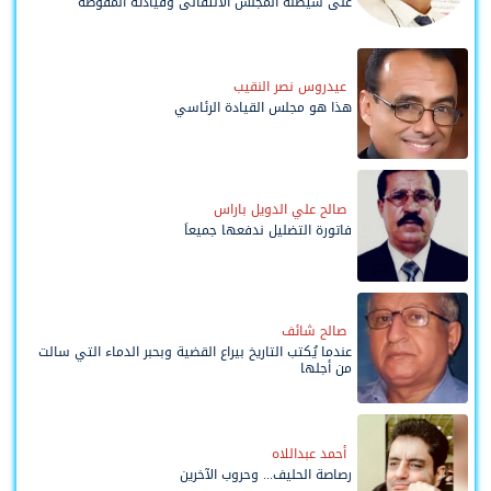
على شيطنة المجلس الانتقالي وقيادته المفوضة
وحواضنه الشعبية؟
عيدروس نصر النقيب
هذا هو مجلس القيادة الرئاسي
صالح علي الدويل باراس
فاتورة التضليل ندفعها جميعاً
صالح شائف
عندما يُكتب التاريخ بيراع القضية وبحبر الدماء التي سالت
من أجلها
أحمد عبداللاه
رصاصة الحليف... وحروب الآخرين