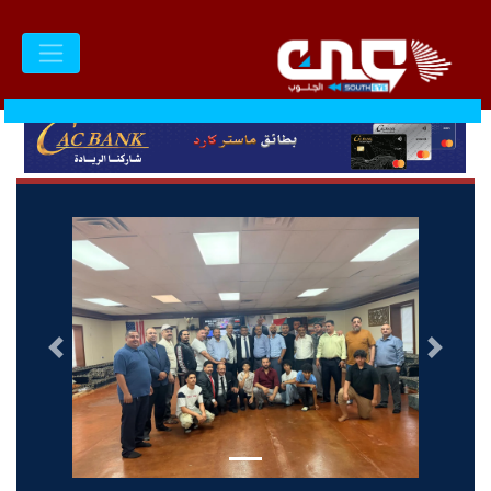
السابق
التالى