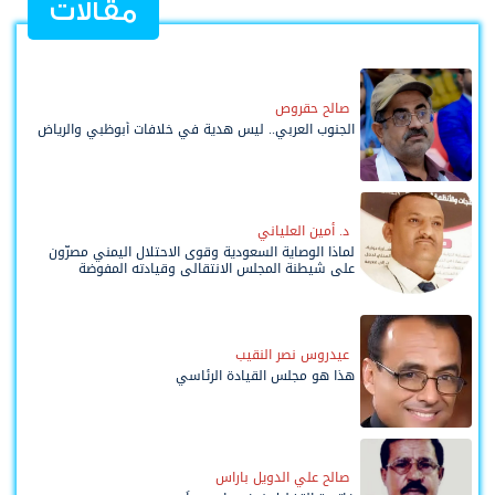
مقالات
صالح حقروص
الجنوب العربي.. ليس هدية في خلافات أبوظبي والرياض
د. أمين العلياني
لماذا الوصاية السعودية وقوى الاحتلال اليمني مصرّون
على شيطنة المجلس الانتقالي وقيادته المفوضة
وحواضنه الشعبية؟
عيدروس نصر النقيب
هذا هو مجلس القيادة الرئاسي
صالح علي الدويل باراس