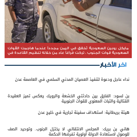
مايكل روبين ‏السعودية تُخفق في اليمن مجدداً عندما هاجمت القوات
السعودية قوات الجنوب ، تركت فراغاً عاد من خلاله تنظيم القاعدة في
جزيرة العرب إلى الظهور
اخر الأخبار
نداء عاجل ودعوة لتنفيذ العصيان المدني السلمي في العاصمة عدن
بن لسود: الفارق بين حادثتي الخشعة والرويك يعكس تميز العقيدة
القتالية والثبات المعنوي للقوات الجنوبية
هيئة بريطانية: استهداف سفينة تجارية في خليج عدن
هاني بن بريك: المجلس الانتقالي لا يختزل الجنوب.. وتوحيد الصف
للوصول لاستعادة الدولة أولوية تفرضها الحكمة