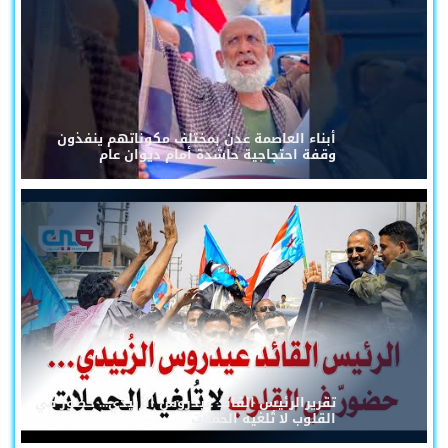
أبناء العاصمة عدن بمختلف مكوناتهم ينفذون
وقفة احتجاجية حاشدة أمام ديوان عام
تقريرالرئيس القائد عيدروس الزُبيدي... حضورٌ في
القلوب لا تُلغيه الحملات