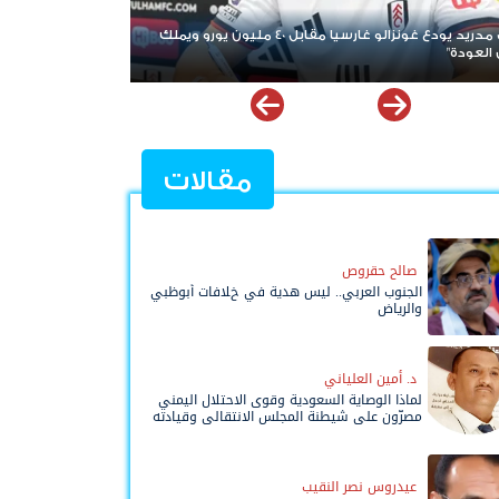
منافس إسباني يهدد طموح برشلونة في ضم عز الدين أوناحي
هل تتم الصفقة مقابل 10 ملايين يورو؟
مقالات
صالح حقروص
الجنوب العربي.. ليس هدية في خلافات أبوظبي
والرياض
د. أمين العلياني
لماذا الوصاية السعودية وقوى الاحتلال اليمني
مصرّون على شيطنة المجلس الانتقالي وقيادته
المفوضة وحواضنه الشعبية؟
عيدروس نصر النقيب