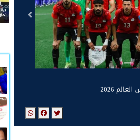
ريال مدريد يودع غونزالو غارسيا مقابل 40 مليون يورو ويملك
"حق العودة"
التالى
عالم 2026