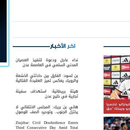
اخر الأخبار
نداء عاجل ودعوة لتنفيذ العصيان
المدني السلمي في العاصمة عدن
بن لسود: الفارق بين حادثتي الخشعة
والرويك يعكس تميز العقيدة القتالية
والثبات المعنوي للقوات الجنوبية
هيئة بريطانية: استهداف سفينة
تجارية في خليج عدن
ونزالو غارسيا
هاني بن بريك: المجلس الانتقالي لا
ون يورو ويملك "حق
يختزل الجنوب.. وتوحيد الصف للوصول
لاستعادة الدولة أولوية تفرضها
الحكمة
Zinjibar: Civil Disobedience Enters
Third Consecutive Day Amid Total