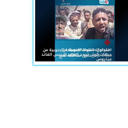
#متداول: القوات المسلحة الجنوبية من
جبهات كرش تجدد العهد للرئيس القائد
عيدروس