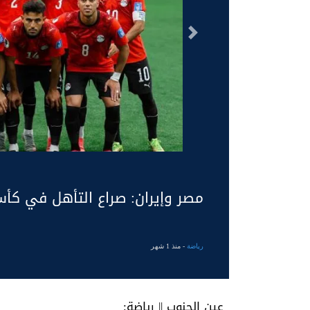
السابق
مصر وإيران: صراع التأهل في كأس ال
رياضة
- منذ 1 شهر
عين الجنوب || رياضة: