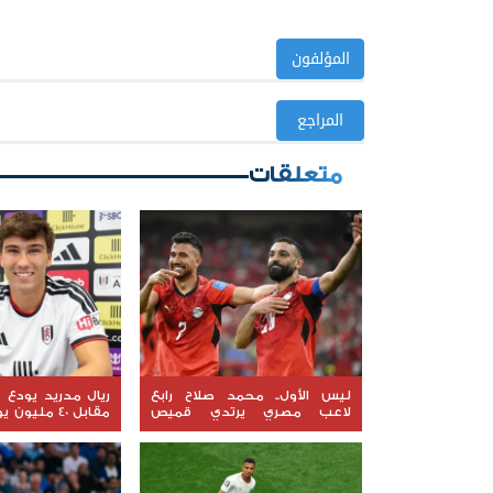
المؤلفون
المراجع
متعلقات
ليس الأول.. محمد صلاح رابع
ريال مدريد يودع غ
لاعب مصري يرتدي قميص
مقابل 40 ملي
طرابزون
العودة"