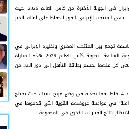
تترقب الجماهير مواجهة حاسمة بين مصر وإيران في الجولة الأخيرة من كأس العالم 2026، حيث
يسعى المنتخب الإيراني للفوز للحفاظ على آماله. الخبر
سمة تجمع بين المنتخب المصري ونظيره الإيراني في
الجولة الثالثة والأخيرة من منافسات المجموعة السابعة ببطولة كأس العالم 2026. هذه المباراة
تحمل أهمية قصوى لكلا المنتخبين، حيث يسعى كل منهما لحسم بطاقة التأهل إلى دور الـ32 من
يتصدر المنتخب المصري ترتيب المجموعة برصيد 4 نقاط، مما يجعله في وضع مريح نسبيًا، حيث يحتاج
فراعنة" في مواصلة عروضهم القوية التي قدموها في
نتظار نتائج المباريات الأخرى في المجموعة.