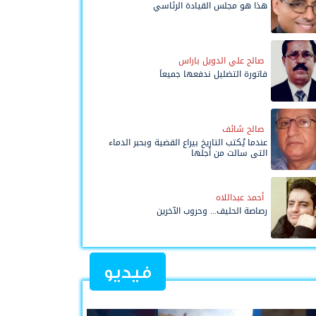
هذا هو مجلس القيادة الرئاسي
صالح علي الدويل باراس
فاتورة التضليل ندفعها جميعاً
صالح شائف
عندما يُكتب التاريخ بيراع القضية وبحبر الدماء
التي سالت من أجلها
أحمد عبداللاه
رصاصة الحليف... وحروب الآخرين
فيديو