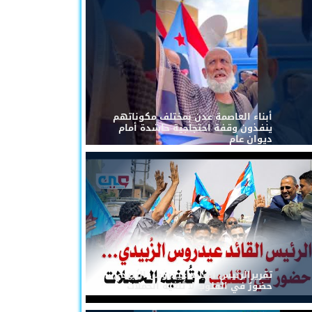
أبناء العاصمة عدن بمختلف مكوناتهم
ينفذون وقفة احتجاجية حاشدة أمام
ديوان عام
تقريرالرئيس القائد عيدروس الزُبيدي...
حضورٌ في القلوب لا تُلغيه الحملات