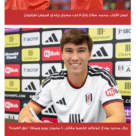
ليس الأول.. محمد صلاح رابع لاعب مصري يرتدي قميص طرابزون
ريال مدريد يودع غونزالو غارسيا مقابل 40 مليون يورو ويملك "حق العودة"