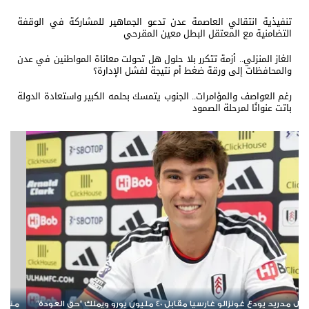
تنفيذية انتقالي العاصمة عدن تدعو الجماهير للمشاركة في الوقفة
التضامنية مع المعتقل البطل معين المقرحي
الغاز المنزلي.. أزمة تتكرر بلا حلول هل تحولت معاناة المواطنين في عدن
والمحافظات إلى ورقة ضغط أم نتيجة لفشل الإدارة؟
رغم العواصف والمؤامرات.. الجنوب يتمسك بحلمه الكبير واستعادة الدولة
باتت عنوانًا لمرحلة الصمود
منافس إسباني يهدد طموح برشلونة في ضم عز الدين أوناحي هل تتم