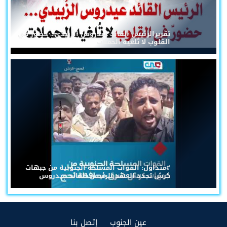
تقريرالرئيس القائد عيدروس الزُبيدي... حضورٌ في
القلوب لا تُلغيه الحملات
#متداول: القوات المسلحة الجنوبية من جبهات
كرش تجدد العهد للرئيس القائد عيدروس
(current)
(current)
عين الجنوب
إتصل بنا