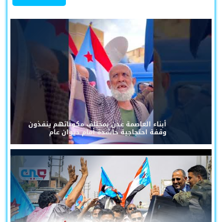
أبناء العاصمة عدن بمختلف مكوناتهم ينفذون
وقفة احتجاجية حاشدة أمام ديوان عام