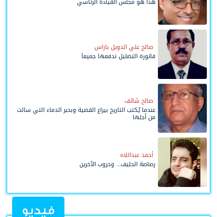
هذا هو مجلس القيادة الرئاسي
صالح علي الدويل باراس
فاتورة التضليل ندفعها جميعاً
صالح شائف
عندما يُكتب التاريخ بيراع القضية وبحبر الدماء التي سالت
من أجلها
أحمد عبداللاه
رصاصة الحليف... وحروب الآخرين
فيديو