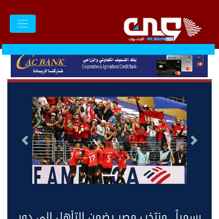
السابق
التالى
رسمياً.. منتخب مصر يضمن التأهل إلى دور