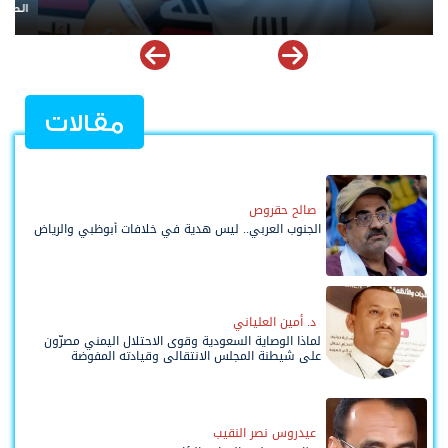
الصفقة مقابل 10 ملايين يورو؟
عب
مقالات
صالح حقروص
الجنوب العربي.. ليس هدية في خلافات أبوظبي والرياض
د. أمين العلياني
لماذا الوصاية السعودية وقوى الاحتلال اليمني مصرّون
على شيطنة المجلس الانتقالي وقيادته المفوضة
وحواضنه الشعبية؟
عيدروس نصر النقيب