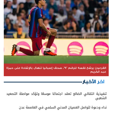
الفرعون يرشح نفسه للرقم "9".. صحف إسبانيا تنهال بالإشادة على حمزة
عبد الكريم
اخر الأخبار
تنفيذية انتقالي الضالع تعقد اجتماعًا موسعًا وتؤكد مواصلة التصعيد
الشعبي
نداء ودعوة لتواصل العصيان المدني السلمي في العاصمة عدن