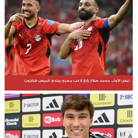
ليس الأول.. محمد صلاح رابع لاعب مصري يرتدي قميص طرابزون