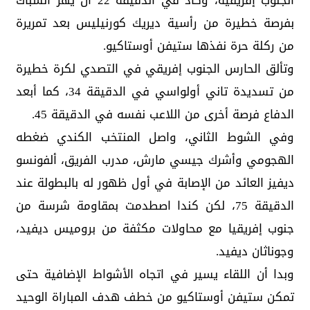
الجنوب إفريقية، وكاد في الدقيقة 22 أن يهز الشباك
بفرصة خطيرة من رأسية ديريك كورنيليس بعد تمريرة
من ركلة حرة نفذها ستيفن أوستاكيو.
وتألق الحارس الجنوب إفريقي في التصدي لكرة خطيرة
من تسديدة تاني أولواسي في الدقيقة 34، كما أبعد
الدفاع فرصة أخرى من اللاعب نفسه في الدقيقة 45.
وفي الشوط الثاني، واصل المنتخب الكندي ضغطه
الهجومي وأشرك جيسي مارش، مدرب الفريق، ألفونسو
ديفيز العائد من الإصابة في أول ظهور له بالبطولة عند
الدقيقة 75، لكن كندا اصطدمت بمقاومة شرسة من
جنوب إفريقيا مع محاولات مكثفة من بروميس ديفيد،
وجوناثان ديفيد.
وبدا أن اللقاء يسير في اتجاه الأشواط الإضافية حتى
تمكن ستيفن أوستاكيو من خطف هدف المباراة الوحيد