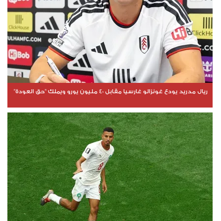
ريال مدريد يودع غونزالو غارسيا مقابل 40 مليون يورو ويملك "حق العودة"