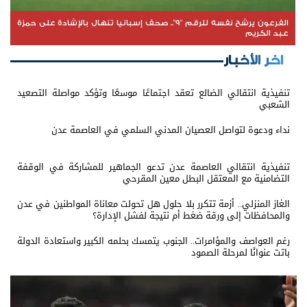
الفرعون يرشح نفسه للرقم "9".. صحف إسبانيا تنهال بالإشادة على حمزة
عبد الكريم
اخر الأخبار
تنفيذية انتقالي الضالع تعقد اجتماعًا موسعًا وتؤكد مواصلة التصعيد
الشعبي
نداء ودعوة لتواصل العصيان المدني السلمي في العاصمة عدن
تنفيذية انتقالي العاصمة عدن تدعو الجماهير للمشاركة في الوقفة
التضامنية مع المعتقل البطل معين المقرحي
الغاز المنزلي.. أزمة تتكرر بلا حلول هل تحولت معاناة المواطنين في عدن
والمحافظات إلى ورقة ضغط أم نتيجة لفشل الإدارة؟
رغم العواصف والمؤامرات.. الجنوب يتمسك بحلمه الكبير واستعادة الدولة
باتت عنوانًا لمرحلة الصمود