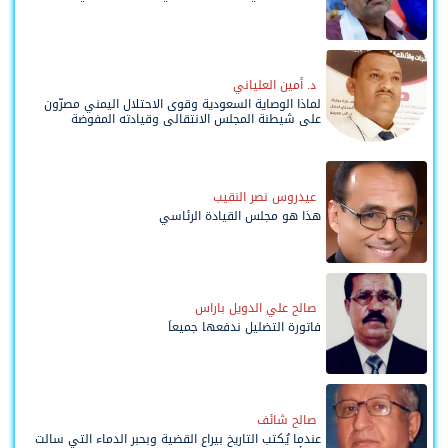
د. أمين العلياني
لماذا الوصاية السعودية وقوى الاحتلال اليمني مصرّون
على شيطنة المجلس الانتقالي وقيادته المفوضة
وحواضنه الشعبية؟
عيدروس نصر النقيب
هذا هو مجلس القيادة الرئاسي
صالح علي الدويل باراس
فاتورة التضليل ندفعها جميعاً
صالح شائف
عندما يُكتب التاريخ بيراع القضية وبحبر الدماء التي سالت