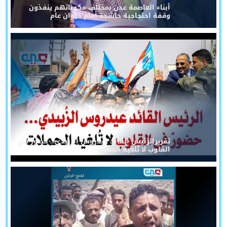
أبناء العاصمة عدن بمختلف مكوناتهم ينفذون
وقفة احتجاجية حاشدة أمام ديوان عام
تقريرالرئيس القائد عيدروس الزُبيدي... حضورٌ في
القلوب لا تُلغيه الحملات