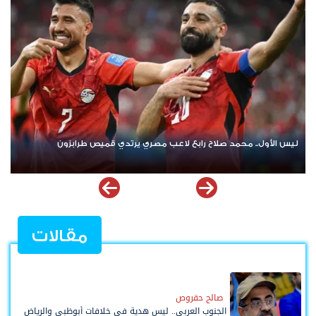
ريال مدريد يودع غونزالو غارسيا مقابل 40 مليون يورو ويملك "حق العودة"
مقالات
صالح حقروص
الجنوب العربي.. ليس هدية في خلافات أبوظبي والرياض