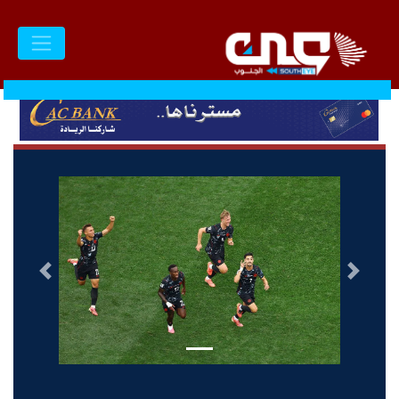
السابق
التالى