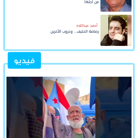
من أجلها
أحمد عبداللاه
رصاصة الحليف... وحروب الآخرين
فيديو