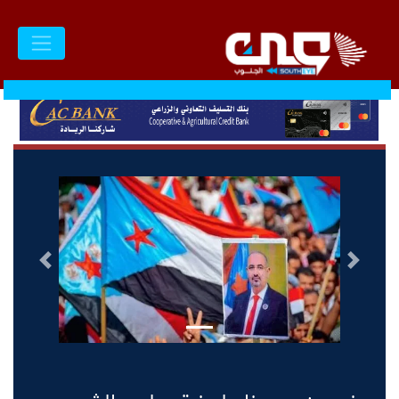
السابق
التالى