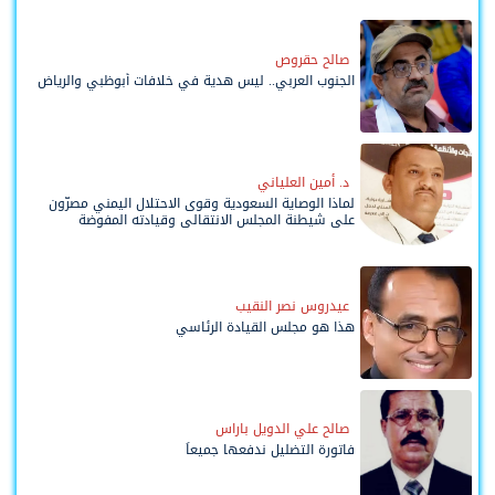
صالح حقروص
الجنوب العربي.. ليس هدية في خلافات أبوظبي والرياض
د. أمين العلياني
لماذا الوصاية السعودية وقوى الاحتلال اليمني مصرّون
على شيطنة المجلس الانتقالي وقيادته المفوضة
وحواضنه الشعبية؟
عيدروس نصر النقيب
هذا هو مجلس القيادة الرئاسي
صالح علي الدويل باراس
فاتورة التضليل ندفعها جميعاً