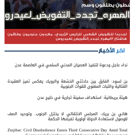
تجديدا للتفويض الشعبي للرئيس الزُبيدي.. مغردون جنوبيون يطلقون
هاشتاج #المهره_تجدد_التفويض_لعيدروس
اخر الأخبار
نداء عاجل ودعوة لتنفيذ العصيان المدني السلمي في العاصمة عدن
بن لسود: الفارق بين حادثتي الخشعة والرويك يعكس تميز العقيدة
القتالية والثبات المعنوي للقوات الجنوبية
هيئة بريطانية: استهداف سفينة تجارية في خليج عدن
هاني بن بريك: المجلس الانتقالي لا يختزل الجنوب.. وتوحيد الصف
للوصول لاستعادة الدولة أولوية تفرضها الحكمة
Zinjibar: Civil Disobedience Enters Third Consecutive Day Amid Total