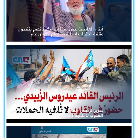
أبناء العاصمة عدن بمختلف مكوناتهم ينفذون
وقفة احتجاجية حاشدة أمام ديوان عام
تقريرالرئيس القائد عيدروس الزُبيدي... حضورٌ في
القلوب لا تُلغيه الحملات