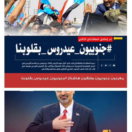
مغردون جنوبيون يطلقون هاشتاج #جنوبيون_عيدروس_بقلوبنا