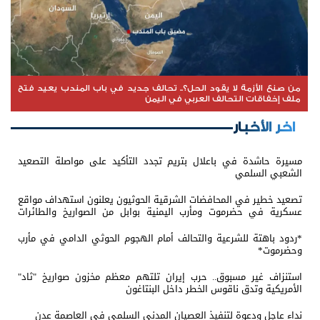
من صنع الأزمة لا يقود الحل؟.. تحالف جديد في باب المندب يعيد فتح
ملف إخفاقات التحالف العربي في اليمن
اخر الأخبار
مسيرة حاشدة في باعلال بتريم تجدد التأكيد على مواصلة التصعيد
الشعبي السلمي
تصعيد خطير في المحافضات الشرقية الحوثيون يعلنون استهداف مواقع
عسكرية في حضرموت ومأرب اليمنية بوابل من الصواريخ والطائرات
المسيّرة
*ردود باهتة للشرعية والتحالف أمام الهجوم الحوثي الدامي في مأرب
وحضرموت*
استنزاف غير مسبوق.. حرب إيران تلتهم معظم مخزون صواريخ "ثاد"
الأمريكية وتدق ناقوس الخطر داخل البنتاغون
نداء عاجل ودعوة لتنفيذ العصيان المدني السلمي في العاصمة عدن