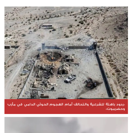
*ردود باهتة للشرعية والتحالف أمام الهجوم الحوثي الدامي في مأرب
وحضرموت*