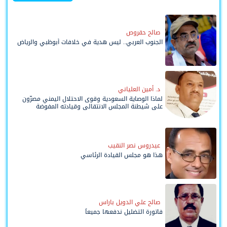
صالح حقروص
الجنوب العربي.. ليس هدية في خلافات أبوظبي والرياض
د. أمين العلياني
لماذا الوصاية السعودية وقوى الاحتلال اليمني مصرّون
على شيطنة المجلس الانتقالي وقيادته المفوضة
وحواضنه الشعبية؟
عيدروس نصر النقيب
هذا هو مجلس القيادة الرئاسي
صالح علي الدويل باراس
فاتورة التضليل ندفعها جميعاً