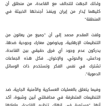
ولذلك اتجهت للتحالف مع القاعدة، من منطلق أن
كليهما يُدار من إيران وينفذ أجندتها الخبيثة في
المنطقة"
ولفت المقدم محمد إلى أن "جميع من يعانون من
التنظيمات الإرهابية، ويخوضون معارك وجودية ضدها،
يدركون عدم وجود أي فرق حقيقي بين القاعدة،
وداعش، والحوثي، والإخوان.. فكل هذه الجماعات
تشترك في نفس الفكر وتستخدم ذات الوسائل
الدموية".
وفيما يتعلق بالعمليات العسكرية والأمنية الجارية، ضد
التنظيمات المتطرفة في محافظتي أبين وشبوة، أكد
أنها "مستمرة في إنهاك تنظيم القاعدة، ولولاها