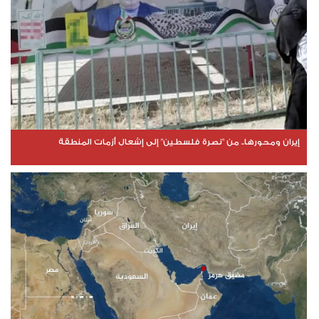
إيران ومحورها.. من "نصرة فلسطين" إلى إشعال أزمات المنطقة