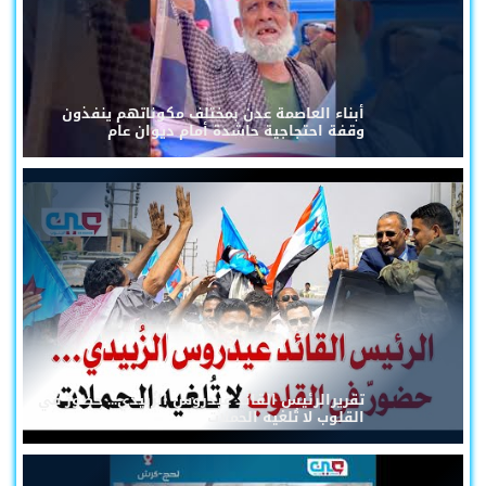
أبناء العاصمة عدن بمختلف مكوناتهم ينفذون
وقفة احتجاجية حاشدة أمام ديوان عام
تقريرالرئيس القائد عيدروس الزُبيدي... حضورٌ في
القلوب لا تُلغيه الحملات