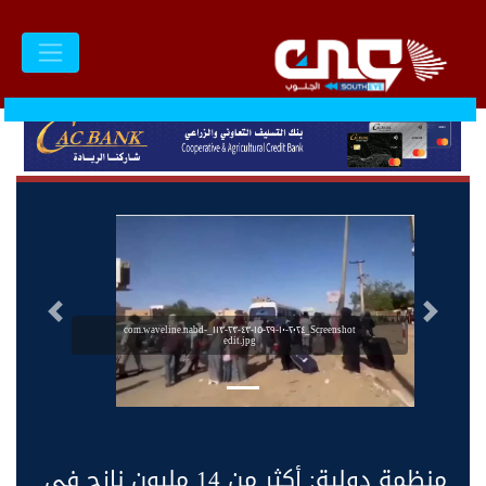
السابق
التالى
Screenshot_٢٠٢٤-١٠-٢٩-١٥-٤٣-٢٣-١١٣_com.waveline.nabd-
edit.jpg
منظمة دولية: أكثر من 14 مليون نازح في