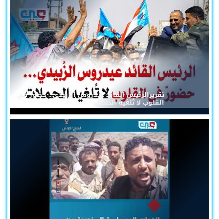
تقريرالرئيس القائد عيدروس الزُبيدي... حضورٌ في
القلوب لا تُلغيه الحملات