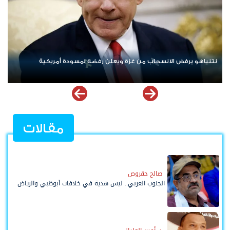
ردا على «خروقات» حزب الله.. إسرائيل تشن ضربات على جنوب لبنان
مقالات
صالح حقروص
الجنوب العربي.. ليس هدية في خلافات أبوظبي والرياض