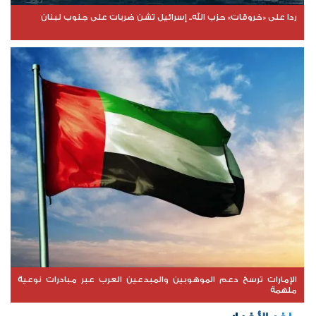
ردا على «خروقات» حزب الله.. إسرائيل تشن ضربات على جنوب لبنان
الإمارات ترسخ دعم الموهوبين والمبدعين العرب عبر مبادرات نوعية
ملهمة