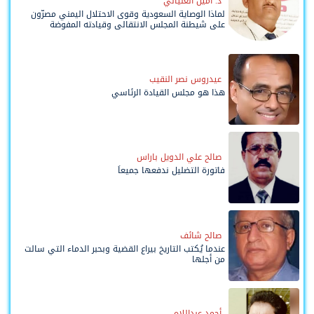
د. أمين العلياني
لماذا الوصاية السعودية وقوى الاحتلال اليمني مصرّون
على شيطنة المجلس الانتقالي وقيادته المفوضة
وحواضنه الشعبية؟
عيدروس نصر النقيب
هذا هو مجلس القيادة الرئاسي
صالح علي الدويل باراس
فاتورة التضليل ندفعها جميعاً
صالح شائف
عندما يُكتب التاريخ بيراع القضية وبحبر الدماء التي سالت
من أجلها
أحمد عبداللاه