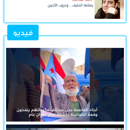
رصاصة الحليف... وحروب الآخرين
فيديو
أبناء العاصمة عدن بمختلف مكوناتهم ينفذون
وقفة احتجاجية حاشدة أمام ديوان عام