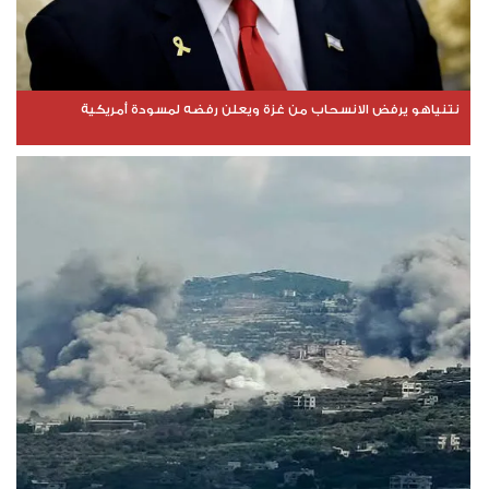
نتنياهو يرفض الانسحاب من غزة ويعلن رفضه لمسودة أمريكية