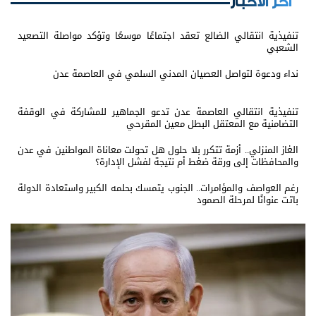
اخر الأخبار
تنفيذية انتقالي الضالع تعقد اجتماعًا موسعًا وتؤكد مواصلة التصعيد
الشعبي
نداء ودعوة لتواصل العصيان المدني السلمي في العاصمة عدن
تنفيذية انتقالي العاصمة عدن تدعو الجماهير للمشاركة في الوقفة
التضامنية مع المعتقل البطل معين المقرحي
الغاز المنزلي.. أزمة تتكرر بلا حلول هل تحولت معاناة المواطنين في عدن
والمحافظات إلى ورقة ضغط أم نتيجة لفشل الإدارة؟
رغم العواصف والمؤامرات.. الجنوب يتمسك بحلمه الكبير واستعادة الدولة
باتت عنوانًا لمرحلة الصمود