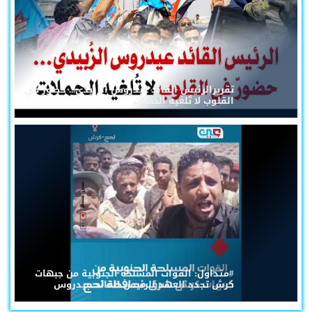
تقريرالرئيس القائد عيدروس الزُبيدي... حضورٌ في
القلوب لا تُلغيه الحملات
#متداول: القوات المسلحة الجنوبية من جبهات
كرش تجدد العهد للرئيس القائد عيدروس