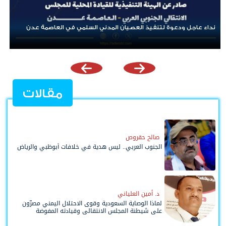
ة عدن
بن لسود: الفارق بين حادثتي الخشعة والرويك يعكس تميز العقيدة
القتالية والثبات المعنوي للقوات الجنوبية
مقالات
صالح حقروص
الجنوب العربي.. ليس هدية في خلافات أبوظبي والرياض
د. أمين العلياني
لماذا الوصاية السعودية وقوى الاحتلال اليمني مصرّون
على شيطنة المجلس الانتقالي وقيادته المفوضة
وحواضنه الشعبية؟