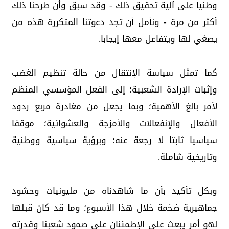
وطنيا على آلية تحقيق ذلك - وقد سبق وأن طرحنا ذلك
أكثر من مرة - ونأمل أن تجد دعوتنا المتكررة هذه من
يصغي لها ويتفاعل معها إيجابا.
كما تمثل سياسة الإنتقال من حالة تنظيم الغضب
وإثبات الإرادة الشعبية؛ إلى الفعل المؤسسي المنظم
لأمر بالغ الأهمية؛ وبما يجعل من مغادرة مربع ردود
الأفعال والإنفعالات والأمزجة والعشوائية؛ موقفا
سياسيا ثابتا لا رجعة عنه؛ وبرؤية سياسية ووطنية
وتاريخية شاملة.
وبكل تأكيد بأن ما شاهدناه من مليونيات وحشود
جماهيرية ضخمة خلال هذا الأسبوع؛ وما قد كان قبلها
لهو أمر يبعث على الإطمئنان على صمود شعبنا وقدرته