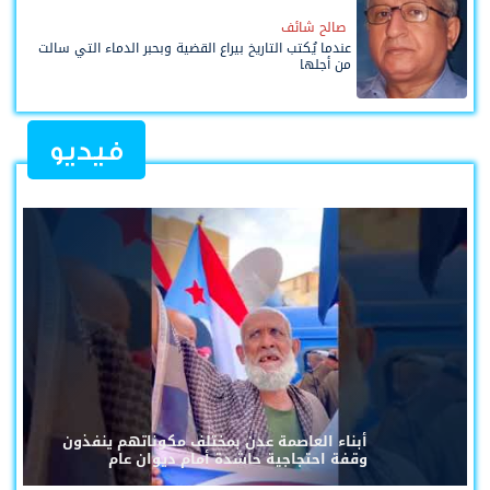
صالح شائف
عندما يُكتب التاريخ بيراع القضية وبحبر الدماء التي سالت
من أجلها
فيديو
أبناء العاصمة عدن بمختلف مكوناتهم ينفذون
وقفة احتجاجية حاشدة أمام ديوان عام