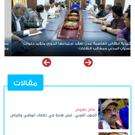
حضرموت في قلب الصراع.. هل تتحول حماية المنشآت النفطية إلى
معركة جديدة على الثروة والسيادة؟
مقالات
صالح حقروص
الجنوب العربي.. ليس هدية في خلافات أبوظبي والرياض