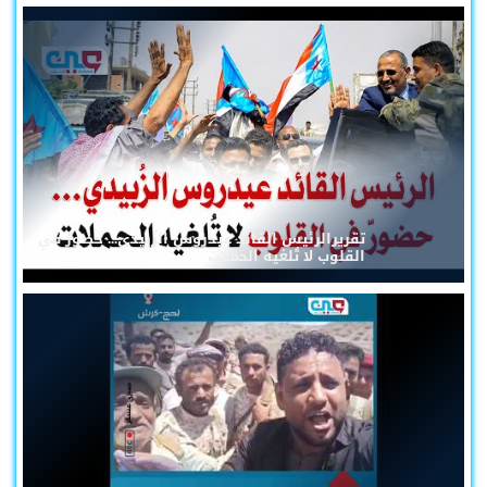
تقريرالرئيس القائد عيدروس الزُبيدي... حضورٌ في
القلوب لا تُلغيه الحملات