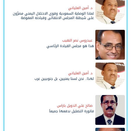
د. أمين العلياني
لماذا الوصاية السعودية وقوى الاحتلال اليمني مصرّون
على شيطنة المجلس الانتقالي وقيادته المفوضة
وحواضنه الشعبية؟
عيدروس نصر النقيب
هذا هو مجلس القيادة الرئاسي
د. أمين العلياني
لهذا.. نحن لسنا يمنيين، بل جنوبيين عرب
صالح علي الدويل باراس
فاتورة التضليل ندفعها جميعاً