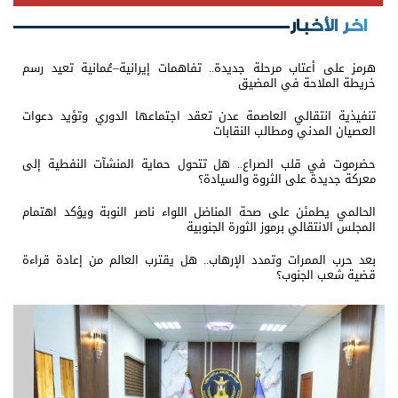
اخر الأخبار
هرمز على أعتاب مرحلة جديدة.. تفاهمات إيرانية–عُمانية تعيد رسم
خريطة الملاحة في المضيق
تنفيذية انتقالي العاصمة عدن تعقد اجتماعها الدوري وتؤيد دعوات
العصيان المدني ومطالب النقابات
حضرموت في قلب الصراع.. هل تتحول حماية المنشآت النفطية إلى
معركة جديدة على الثروة والسيادة؟
الحالمي يطمئن على صحة المناضل اللواء ناصر النوبة ويؤكد اهتمام
المجلس الانتقالي برموز الثورة الجنوبية
بعد حرب الممرات وتمدد الإرهاب.. هل يقترب العالم من إعادة قراءة
قضية شعب الجنوب؟