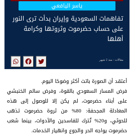
ياسر اليافعي
تفاهمات السعودية وإيران بدأت ترى النور
على حساب حضرموت وثروتها وكرامة
أهلها
مقالات
- منذ 2 شهر
‏أعتقد أن الصورة باتت أكثر وضوحًا اليوم.
فرض المسار السعودي بالقوة، وفرض سالم الخنبشي
على أبناء حضرموت، لم يكن إلا للوصول إلى هذه
المعادلة المجحفة: 80% من ثروة حضرموت تذهب
للحوثي، و20% تُترك للفاسدين والأدوات، بينما شعب
حضرموت يواجه الحر والجوع وانهيار الخدمات.