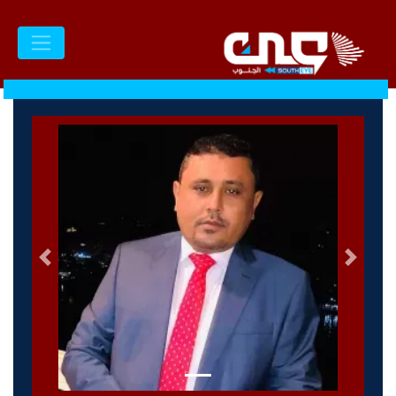
السابق
التالى