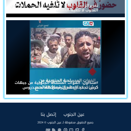
تقريرالرئيس القائد عيدروس الزُبيدي... حضورٌ في
القلوب لا تُلغيه الحملات
#متداول: القوات المسلحة الجنوبية من جبهات
كرش تجدد العهد للرئيس القائد عيدروس
(current)
(current)
عين الجنوب
إتصل بنا
جميع الحقوق محفوظة لـ عين الجنوب © 2024
EN