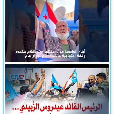
أبناء العاصمة عدن بمختلف مكوناتهم ينفذون
وقفة احتجاجية حاشدة أمام ديوان عام