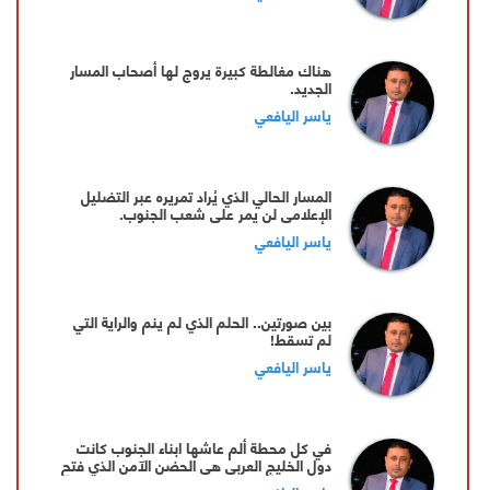
هناك مغالطة كبيرة يروج لها أصحاب المسار
الجديد.
ياسر اليافعي
المسار الحالي الذي يُراد تمريره عبر التضليل
الإعلامي لن يمر على شعب الجنوب.
ياسر اليافعي
بين صورتين.. الحلم الذي لم ينم والراية التي
لم تسقط!
ياسر اليافعي
في كل محطة ألم عاشها ابناء الجنوب كانت
دول الخليج العربي هي الحضن الآمن الذي فتح
ذراعيه دون منّة