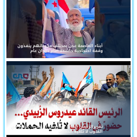
أبناء العاصمة عدن بمختلف مكوناتهم ينفذون
وقفة احتجاجية حاشدة أمام ديوان عام
تقريرالرئيس القائد عيدروس الزُبيدي... حضورٌ في
القلوب لا تُلغيه الحملات