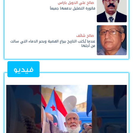
صالح علي الدويل باراس
فاتورة التضليل ندفعها جميعاً
صالح شائف
عندما يُكتب التاريخ بيراع القضية وبحبر الدماء التي سالت
من أجلها
فيديو