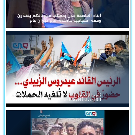
أبناء العاصمة عدن بمختلف مكوناتهم ينفذون
وقفة احتجاجية حاشدة أمام ديوان عام
تقريرالرئيس القائد عيدروس الزُبيدي... حضورٌ في
القلوب لا تُلغيه الحملات