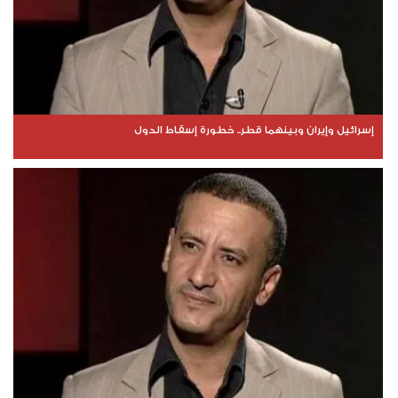
إسرائيل وإيران وبينهما قطر.. خطورة إسقاط الدول