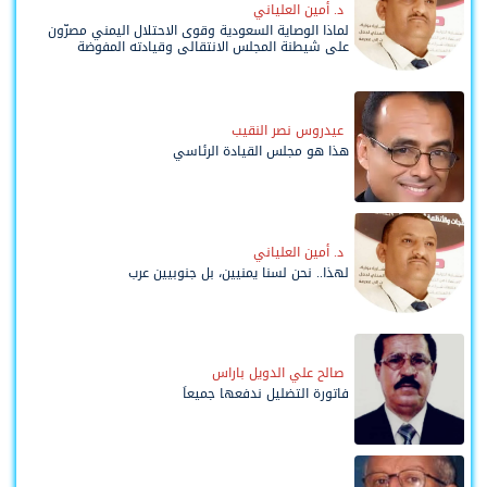
د. أمين العلياني
لماذا الوصاية السعودية وقوى الاحتلال اليمني مصرّون
على شيطنة المجلس الانتقالي وقيادته المفوضة
وحواضنه الشعبية؟
عيدروس نصر النقيب
هذا هو مجلس القيادة الرئاسي
د. أمين العلياني
لهذا.. نحن لسنا يمنيين، بل جنوبيين عرب
صالح علي الدويل باراس
فاتورة التضليل ندفعها جميعاً