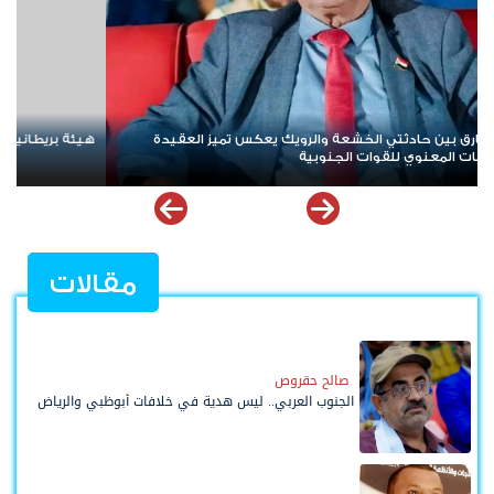
هيئة بريطانية: استهداف سفينة تجارية في خليج عدن
هان
للو
مقالات
صالح حقروص
الجنوب العربي.. ليس هدية في خلافات أبوظبي والرياض