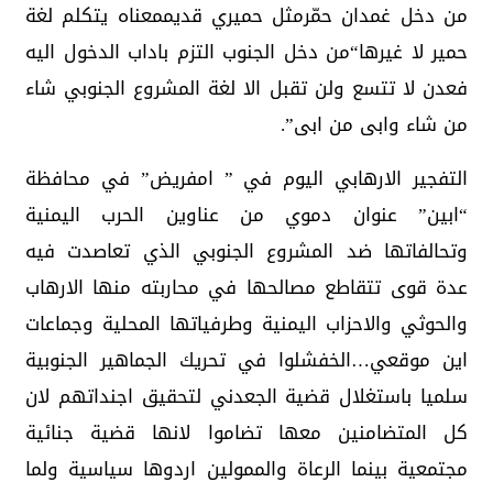
من دخل غمدان حمّرمثل حميري قديممعناه يتكلم لغة
حمير لا غيرها“من دخل الجنوب التزم باداب الدخول اليه
فعدن لا تتسع ولن تقبل الا لغة المشروع الجنوبي شاء
من شاء وابى من ابى”.
‏التفجير الارهابي اليوم في ” امفريض” في محافظة
“ابين” عنوان دموي من عناوين الحرب اليمنية
وتحالفاتها ضد المشروع الجنوبي الذي تعاصدت فيه
عدة قوى تتقاطع مصالحها في محاربته منها الارهاب
والحوثي والاحزاب اليمنية وطرفياتها المحلية وجماعات
اين موقعي…الخفشلوا في تحريك الجماهير الجنوبية
سلميا باستغلال قضية الجعدني لتحقيق اجنداتهم لان
كل المتضامنين معها تضاموا لانها قضية جنائية
مجتمعية بينما الرعاة والممولين اردوها سياسية ولما