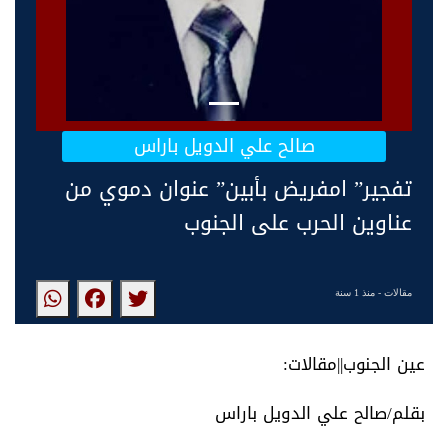
صالح علي الدويل باراس
تفجير” امفريض بأبين” عنوان دموي من
عناوين الحرب على الجنوب
مقالات
- منذ 1 سنة
عين الجنوب||مقالات:
بقلم/صالح علي الدويل باراس