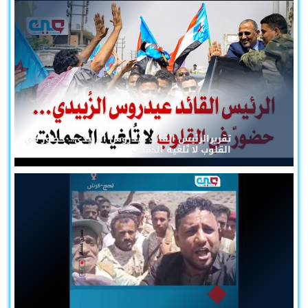
تقريرالرئيس القائد عيدروس الزُبيدي... حضورٌ في
القلوب لا تُلغيه الحملات