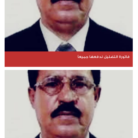
فاتورة التضليل ندفعها جميعاً