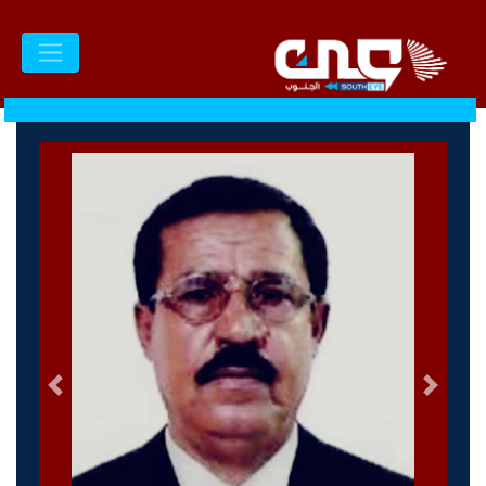
السابق
التالى