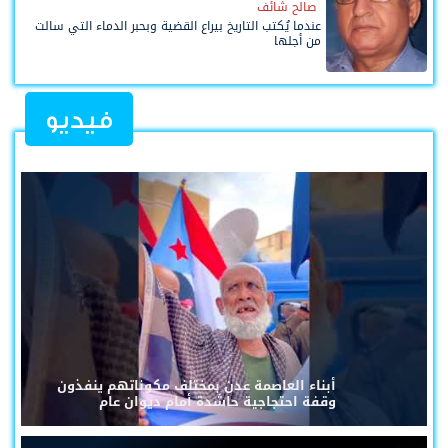
صالح شائف
عندما يُكتب التاريخ بيراع القضية وبحبر الدماء التي سالت
من أجلها
فيديو
أبناء العاصمة عدن بمختلف مكوناتهم ينفذون
وقفة احتجاجية حاشدة أمام ديوان عام