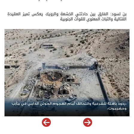
بن لسود: الفارق بين حادثتي الخشعة والرويك يعكس تميز العقيدة
القتالية والثبات المعنوي للقوات الجنوبية
استنزاف غير مسبوق.. حرب إيران تلتهم معظم مخزون صواريخ \"ثاد\"
الأمريكية وتدق ناقوس الخطر داخل البنتاغون