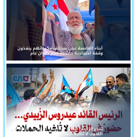
أبناء العاصمة عدن بمختلف مكوناتهم ينفذون
وقفة احتجاجية حاشدة أمام ديوان عام
تقريرالرئيس القائد عيدروس الزُبيدي... حضورٌ في
القلوب لا تُلغيه الحملات