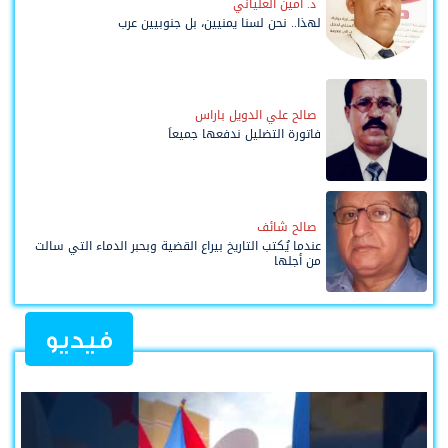
د. أمين العلياني
لهذا.. نحن لسنا يمنيين، بل جنوبيين عرب
صالح علي الدويل باراس
فاتورة التضليل ندفعها جميعاً
صالح شائف
عندما يُكتب التاريخ بيراع القضية وبحبر الدماء التي سالت
من أجلها
فيديو