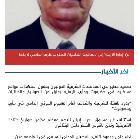
من “إدارة الأزمة” إلى “معالجة القضية”: الجنوب طرف أساسي لا بنداً
اخر الأخبار
تصعيد خطير في المحافضات الشرقية الحوثيون يعلنون استهداف مواقع
عسكرية في حضرموت ومأرب اليمنية بوابل من الصواريخ والطائرات
المسيّرة
*ردود باهتة للشرعية والتحالف أمام الهجوم الحوثي الدامي في مأرب
وحضرموت*
استنزاف غير مسبوق.. حرب إيران تلتهم معظم مخزون صواريخ \"ثاد\"
الأمريكية وتدق ناقوس الخطر داخل البنتاغون
نداء عاجل ودعوة لتنفيذ العصيان المدني السلمي في العاصمة عدن