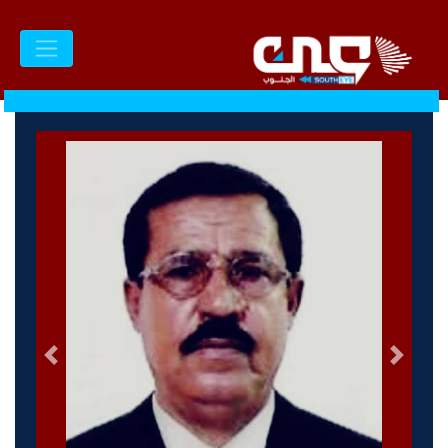
السابق
التالى