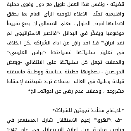
قضيته - ونَفَسَ هذا العمل طويل مع دول وقوى محلية
واقليمية تجنّد الاعلام لتوجيه الرأي العام بما يحقق
اهدافها لفرض الحلول ، فعلى الانتقالي ان يضع تقييماً
موضوعيا ويفكّر في البدائل \"فالصبر الاستراتيجي لم
يَفِد ايران\" فلا احد راضٍ عن اداء الشراكة لكن الخلاف
في تعليق سلبياتها فسيادتها \"براس العليمي\"
والحملات تجعل كل سلبياتها على الانتقالي -وبعض
الحريصين - يجعلونها خطيئة سياسية ووطنية ماسبقته
قيادة وطنية في العالم وحملات تريد شيطنته لإسقاط
مشروعه ، وحملات عدم رضى عن ادواته...الخ*
*للايضاح سنأخذ تجربتين للشراكة*
*ف \"نهرو\" زعيم الاستقلال شارك المستعمر في
مناصب قيادية قبل إعلان الاستقلال في عام 1947