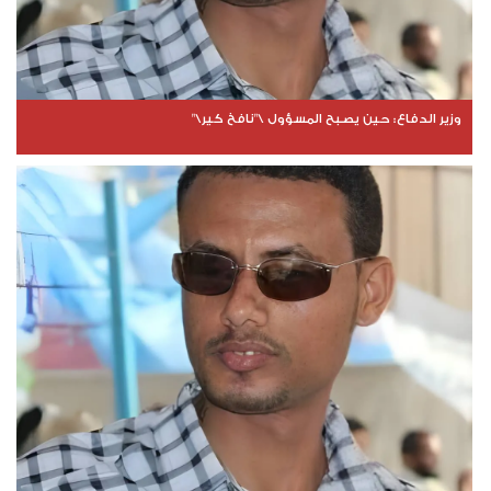
وزير الدفاع: حين يصبح المسؤول \"نافخ كير\"