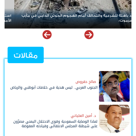
مسبوق.. حرب إيران تلتهم معظم مخزون صواريخ \"ثاد\"
نداء عاجل ودعوة ل
دق ناقوس الخطر داخل البنتاغون
مقالات
صالح حقروص
الجنوب العربي.. ليس هدية في خلافات أبوظبي والرياض
د. أمين العلياني
لماذا الوصاية السعودية وقوى الاحتلال اليمني مصرّون
على شيطنة المجلس الانتقالي وقيادته المفوضة
وحواضنه الشعبية؟