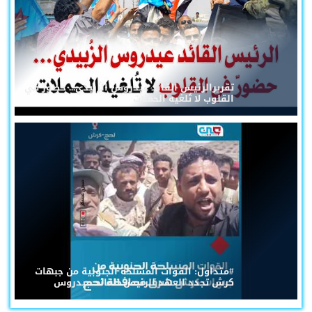
تقريرالرئيس القائد عيدروس الزُبيدي... حضورٌ في
القلوب لا تُلغيه الحملات
#متداول: القوات المسلحة الجنوبية من جبهات
كرش تجدد العهد للرئيس القائد عيدروس