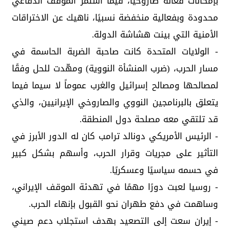
بإمكانات فعالة صاروخيا، فيما استمر الموقف الدفاعي
محدودة وبفعالية منخفضة نسبيًا، ناهيك عن الاختراقات
الأمنية التي بينت هشاشة الدولة.
- الولايات المتحدة كانت صاحبة الضربة الحاسمة في
مسار الحرب، (ضرب المنشأة النووية) ومهّدت للحل وفقًا
لمصالحها ومصالح إسرائيل والغرب عموماً لا سيما فيما
يتعلق بالبرنامجين النووي والصاروخي الإيرانيين، والذي
قد تلتقي معه مصلحة دول المنطقة.
- الرئيس الأمريكي دونالد ترامب كان له الدور الأبرز في
التأثير على مجريات وقرار الحرب، وأسهم بشكل كبير
في حسمه سياسيًا وعسكريًا.
- روسيا لعبت دورًا مهمًا في تهدئة الموقف الإيراني،
وساهمت في دفع طهران نحو القبول بإنهاء الحرب.
- إيران سعت إلى التصعيد بهدف استجلاب دعم صيني