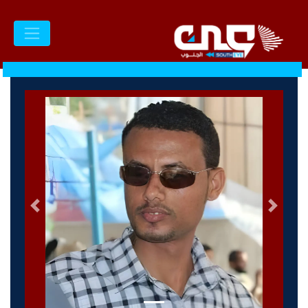
السابق
التالى