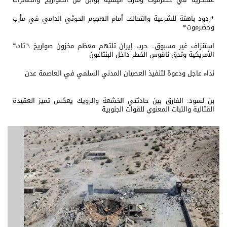
المسيّرة
*ردود باهتة للشرعية والتحالف أمام الهجوم الحوثي الدامي في مأرب
وحضرموت*
استنزاف غير مسبوق.. حرب إيران تلتهم معظم مخزون صواريخ \"ثاد\"
الأمريكية وتدق ناقوس الخطر داخل البنتاغون
نداء عاجل ودعوة لتنفيذ العصيان المدني السلمي في العاصمة عدن
بن لسود: الفارق بين حادثتي الخشعة والرويك يعكس تميز العقيدة
القتالية والثبات المعنوي للقوات الجنوبية