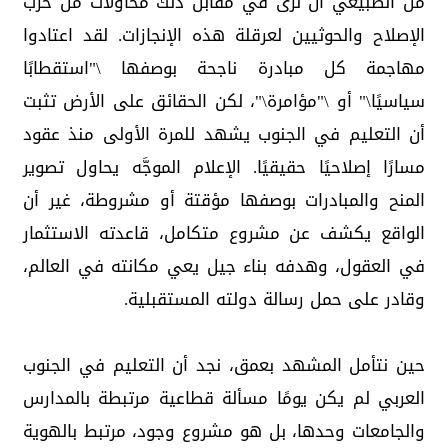
من الطبيعي أن نرى في مقابل ذلك محاولات من حزب
الإصلاح والحوثيين لعرقلة هذه الإنجازات. لقد اعتادوا
مهاجمة كل مبادرة ناجحة بوصفها \"استقطابًا
سياسيًا\" أو \"مؤامرة\"، لكن الحقائق على الأرض تثبت
أن التعليم في الجنوب يشهد للمرة الأولى منذ عقود
مسارًا إصلاحيًا حقيقيًا. الإعلام الموجَّه يحاول تصوير
المنح والمبادرات بوصفها مؤقتة أو مشروطة، غير أن
الواقع يكشف عن مشروع متكامل، قاعدته الاستثمار
في العقول، وهدفه بناء جيل يعي مكانته في العالم،
وقادر على حمل رسالة دولته المستقبلية.
حين نتأمل المشهد بعمق، نجد أن التعليم في الجنوب
العربي لم يكن يومًا مسألة قطاعية مرتبطة بالمدارس
والجامعات وحدها، بل هو مشروع وجود، مرتبط بالهوية