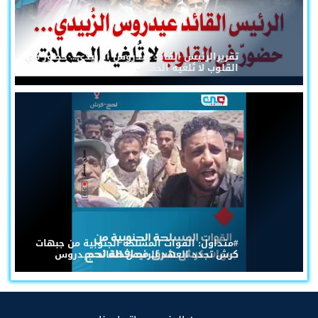
تقريرالرئيس القائد عيدروس الزُبيدي... حضورٌ في
القلوب لا تُلغيه الحملات
#متداول: القوات المسلحة الجنوبية من جبهات
كرش تجدد العهد للرئيس القائد عيدروس