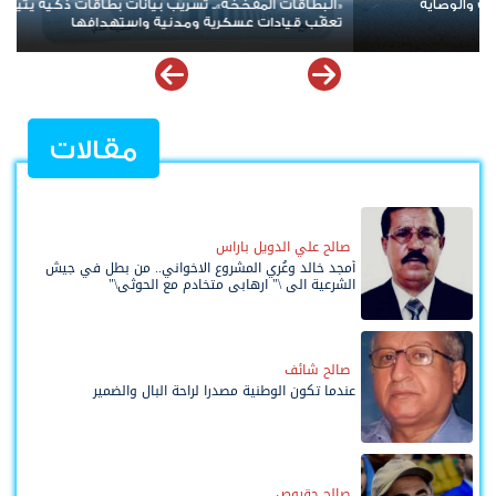
قات ذكية يثير مخاوف من
رئيس \"انتقالي ردفان\" يترأس اجتماعاً للجنة ا
فها
التصعيد الثوري في المديرية
مقالات
صالح علي الدويل باراس
أمجد خالد وعُري المشروع الاخواني.. من بطل في جيش
الشرعية الى \" ارهابي متخادم مع الحوثي\"
صالح شائف
عندما تكون الوطنية مصدرا لراحة البال والضمير
صالح حقروص