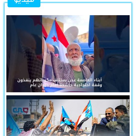
أبناء العاصمة عدن بمختلف مكوناتهم ينفذون
وقفة احتجاجية حاشدة أمام ديوان عام