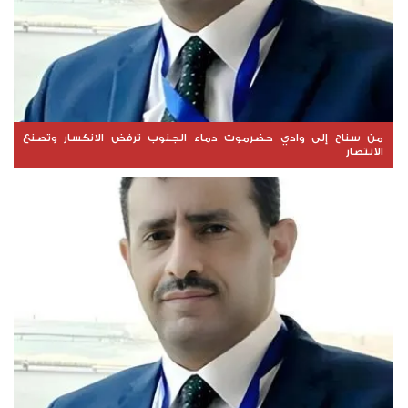
من سناح إلى وادي حضرموت دماء الجنوب ترفض الانكسار وتصنع
الانتصار