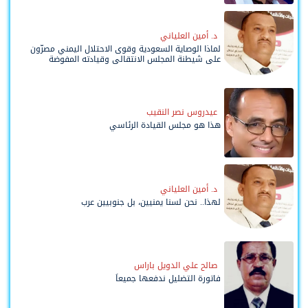
د. أمين العلياني
لماذا الوصاية السعودية وقوى الاحتلال اليمني مصرّون
على شيطنة المجلس الانتقالي وقيادته المفوضة
وحواضنه الشعبية؟
عيدروس نصر النقيب
هذا هو مجلس القيادة الرئاسي
د. أمين العلياني
لهذا.. نحن لسنا يمنيين، بل جنوبيين عرب
صالح علي الدويل باراس
فاتورة التضليل ندفعها جميعاً