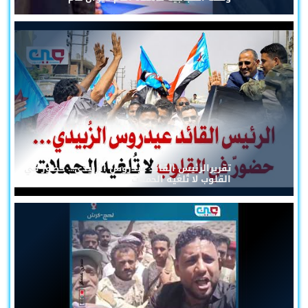
تقريرالرئيس القائد عيدروس الزُبيدي... حضورٌ في
القلوب لا تُلغيه الحملات