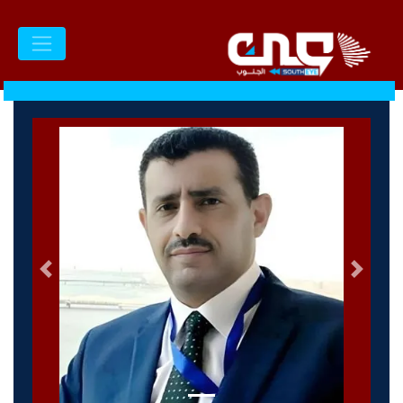
السابق
التالى