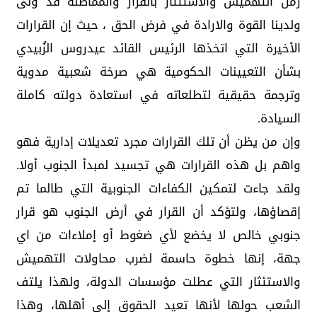
زمن التهميش والاستئثار بالقرار والمماطلة قد ولى
ولدينا القوة والارادة في فرض الحق ، حيث إن القرارات
الأخيرة التي اتخذها الرئيس القائد عيدروس الزُبيدي
بشأن التعيينات الحكومية هي صرخة شعبية مدوية
وترجمة حقيقية لتطلعاته في استعادة دولته كاملة
السيادة.
وإن من يظن أن تلك القرارات مجرد تعديلات إدارية فهو
واهم بل هذه القرارات هي تجسيد لمبدأ الجنوب أولا.
ولقد جاءت لتمكين الكفاءات الجنوبية التي طالما تم
إقصاؤها، ولتؤكد أن القرار في أرض الجنوب هو قرار
جنوبي خالص لا يخضع لأي ضغوط أو إملاءات من اي
جهة، إنها خطوة حاسمة لضرب محاولات التهميش
والاستئثار التي عطلت مؤسسات الدولة، ولهذا يلتف
الشعب حولها لأنها تعيد الحقوق إلى أهلها، وهذا