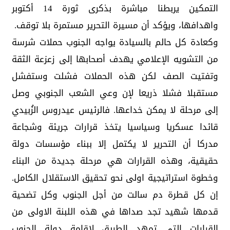
التمكين يربطنا مباشرة بذكرى ثورة 14 أكتوبر
واهدافها، ويؤكد أن مسيرة التحرير مستمرة بلا توقف.
وكعادة كل حالم بالسيادة يواجه الجنوب حملات شرسة
من التشويه الإعلامي يهدف أصحابها إلى زعزعة الثقة
وتفتيت الصف لكن هذه الحملات فشلت وستفشل
مستقبلا فشلا ذريعا لإن وعي الشعب الجنوبي وصل
إلى مرحلة لا يمكن خداعها. فالرئيس عيدروس الزُبيدي
قائدا عسكريا وسياسيا يتخذ قرارات جريئة وشجاعة
مدركا أن التحرير لا يكتمل إلا ببناء مؤسسات دولة
حقيقية، وهذه القرارات هي مرحلة جديدة من البناء
وخطوة استراتيجية اولى نحو تحقيق الاستقلال الكامل.
إن كل قطرة دم سالت من أجل الجنوب وكل تضحية
قدمها شهيد تجد صداها في هذه اللبنة الاولى من
القرارات التي تمهد الطريق لإقامة دولة الجنوب