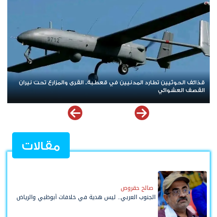
العصيان المدني الجنوبي.. صرخة شعبية مدوية في وجه الهيمنة
والوصاية وإعلان تمسّك الجنوب بحقه في تقرير مصيره
مقالات
صالح حقروص
الجنوب العربي.. ليس هدية في خلافات أبوظبي والرياض