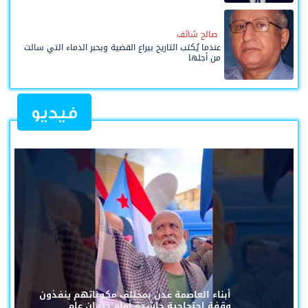
صالح شائف
عندما يُكتب التاريخ بيراع القضية وبحبر الدماء التي سالت
من أجلها
فيديو
أبناء العاصمة عدن بمختلف مكوناتهم ينفذون
وقفة احتجاجية حاشدة أمام ديوان عام