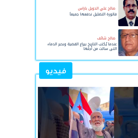
صالح علي الدويل باراس
فاتورة التضليل ندفعها جميعاً
صالح شائف
عندما يُكتب التاريخ بيراع القضية وبحبر الدماء
التي سالت من أجلها
فيديو