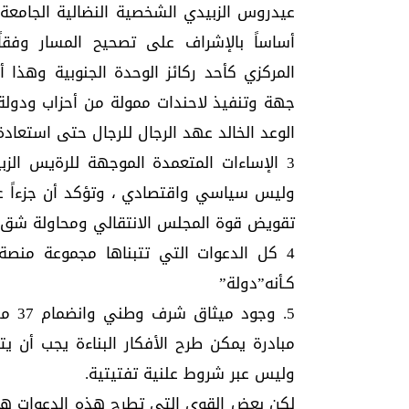
عيدروس الزبيدي الشخصية النضالية الجام
أساساً بالإشراف على تصحيح المسار وفقاً
المركزي كأحد ركائز الوحدة الجنوبية وهذا
جهة وتنفيذ لاحندات ممولة من أحزاب ودولة
الوعد الخالد عهد الرجال للرجال حتى استعادة 
3 الإساءات المتعمدة الموجهة للرةيس ال
وليس سياسي واقتصادي ، وتؤكد أن جزءاً عل
تقويض قوة المجلس الانتقالي ومحاولة شق و
4 كل الدعوات التي تتبناها مجموعة من
كـأنه”دولة”
5. وج
مبادرة يمكن طرح الأفكار البناءة يجب أن يت
وليس عبر شروط علنية تفتيتية.
لكن بعض القوى التي تطرح هذه الدعوات ه