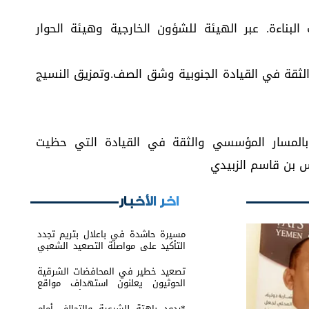
البناءة. عبر الهيئة للشؤون الخارجية وهيئة الحوار
ثقة في القيادة الجنوبية وشق الصف.وتمزيق النسيج
المسار المؤسسي والثقة في القيادة التي حظيت
س بن قاسم الزبيدي
اخر الأخبار
مسيرة حاشدة في باعلال بتريم تجدد
التأكيد على مواصلة التصعيد الشعبي
السلمي
تصعيد خطير في المحافضات الشرقية
الحوثيون يعلنون استهداف مواقع
عسكرية في حضرموت ومأرب اليمنية
بوابل من الصواريخ والطائرات المسيّرة
*ردود باهتة للشرعية والتحالف أمام