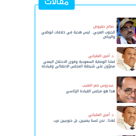
مقالات
صالح حقروص
الجنوب العربي.. ليس هدية في خلافات أبوظبي
والرياض
د. أمين العلياني
لماذا الوصاية السعودية وقوى الاحتلال اليمني
مصرّون على شيطنة المجلس الانتقالي وقيادته
المفوضة وحواضنه الشعبية؟
عيدروس نصر النقيب
هذا هو مجلس القيادة الرئاسي
د. أمين العلياني
لهذا.. نحن لسنا يمنيين، بل جنوبيين عرب