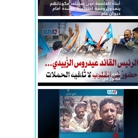
أبناء العاصمة عدن بمختلف مكوناتهم
ينفذون وقفة احتجاجية حاشدة أمام
ديوان عام
تقريرالرئيس القائد عيدروس الزُبيدي...
حضورٌ في القلوب لا تُلغيه الحملات