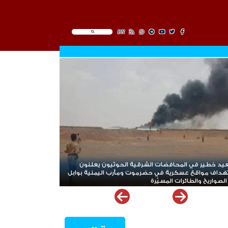
EN
يعلنون
*ردود باهتة للشرعية والتحالف أمام الهجوم الحوثي الدامي
منية بوابل
في مأرب وحضرموت*