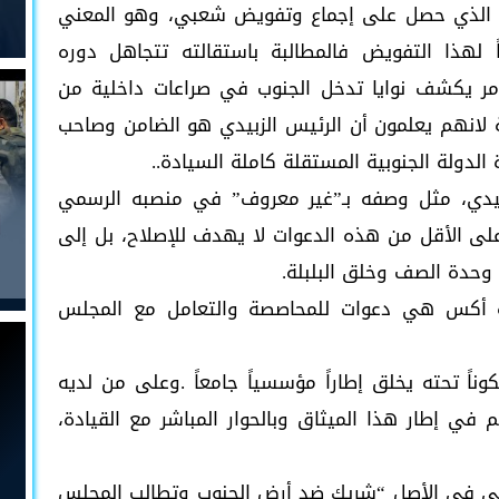
عة الذي حصل على إجماع وتفويض شعبي، وهو المعني
 لهذا التفويض فالمطالبة باستقالته تتجاهل دوره
 أمر يكشف نوايا تدخل الجنوب في صراعات داخلية من
 لانهم يعلمون أن الرئيس الزبيدي هو الضامن وصاحب
الدولة الجنوبية المستقلة كاملة السيادة..
زبيدي، مثل وصفه بـ”غير معروف” في منصبه الرسمي
ى الأقل من هذه الدعوات لا يهدف للإصلاح، بل إلى
حدة الصف وخلق البلبلة.
صة أكس هي دعوات للمحاصصة والتعامل مع المجلس
ود ميثاق شرف وطني وانضمام 37 مكوناً تحته يخلق إطاراً مؤسسياً جامعاً .وعلى من لديه
م في إطار هذا الميثاق وبالحوار المباشر مع القيادة،
ي في الأصل “شريك ضد أرض الجنوب وتطالب المجلس