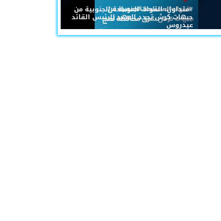
#متداول: القوات المسلحة الجنوبية من
جبهات كرش تجدد العهد للرئيس القائد
عيدروس