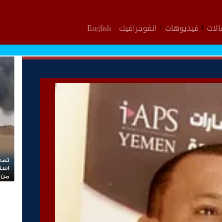
لات
فيديوهات
انفوجرافيك
English
تصعيد خطير في المحافضات الشرقية الحوثيون 
استهداف مواقع عسكرية في حضرموت ومأرب الي
من الصواريخ والطائرات المسيّرة