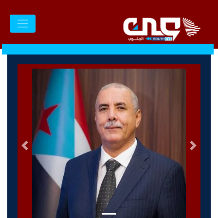
السابق
التالى