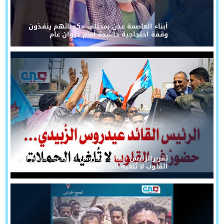
أبناء العاصمة عدن بمختلف مكوناتهم ينفذون
وقفة احتجاجية حاشدة أمام ديوان عام
تقريرالرئيس القائد عيدروس الزُبيدي... حضورٌ في
القلوب لا تُلغيه الحملات