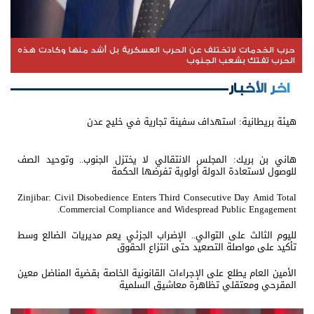
حرب الخدمات لاتختلف عن الحرب العسكرية بل أشد منها وكادت هذه
الحرب تفتك بشعب الجنوب
اخر الأخبار
هيئة بريطانية: استهداف سفينة تجارية في خليج عدن
هاني بن بريك: المجلس الانتقالي لا يختزل الجنوب.. وتوحيد الصف
للوصول لاستعادة الدولة أولوية تفرضها الحكمة
Zinjibar: Civil Disobedience Enters Third Consecutive Day Amid Total
Commercial Compliance and Widespread Public Engagement.
لليوم الثالث على التوالي.. الإضراب الجزئي يعم مديريات الضالع وسط
تأكيد على مواصلة التصعيد حتى انتزاع الحقوق
الأمين العام يطلع على الإجراءات القانونية الخاصة بقضية المناضل معين
المقرحي ومعتقلي تظاهرة معاشيق السلمية