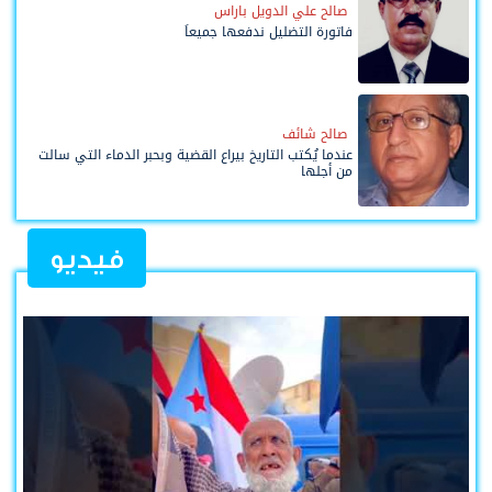
صالح علي الدويل باراس
فاتورة التضليل ندفعها جميعاً
صالح شائف
عندما يُكتب التاريخ بيراع القضية وبحبر الدماء التي سالت
من أجلها
فيديو