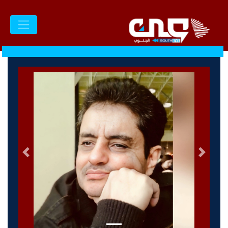
السابق
التالى