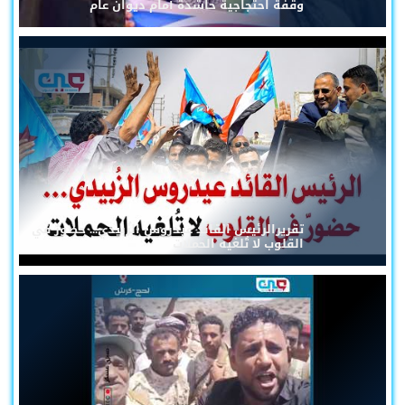
وقفة احتجاجية حاشدة أمام ديوان عام
تقريرالرئيس القائد عيدروس الزُبيدي... حضورٌ في
القلوب لا تُلغيه الحملات