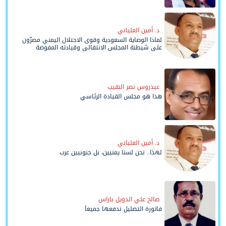
د. أمين العلياني
لماذا الوصاية السعودية وقوى الاحتلال اليمني مصرّون
على شيطنة المجلس الانتقالي وقيادته المفوضة
وحواضنه الشعبية؟
عيدروس نصر النقيب
هذا هو مجلس القيادة الرئاسي
د. أمين العلياني
لهذا.. نحن لسنا يمنيين، بل جنوبيين عرب
صالح علي الدويل باراس
فاتورة التضليل ندفعها جميعاً