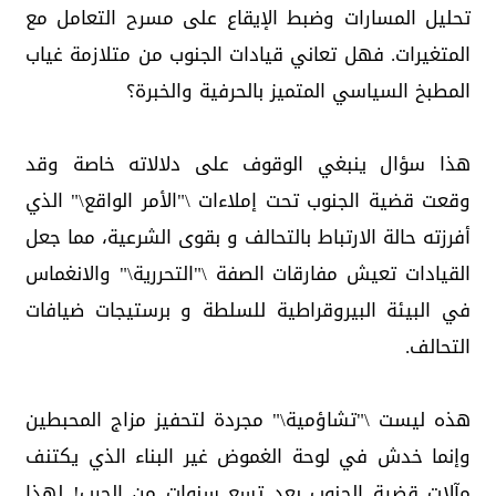
تحليل المسارات وضبط الإيقاع على مسرح التعامل مع
المتغيرات. فهل تعاني قيادات الجنوب من متلازمة غياب
المطبخ السياسي المتميز بالحرفية والخبرة؟
هذا سؤال ينبغي الوقوف على دلالاته خاصة وقد
وقعت قضية الجنوب تحت إملاءات \"الأمر الواقع\" الذي
أفرزته حالة الارتباط بالتحالف و بقوى الشرعية، مما جعل
القيادات تعيش مفارقات الصفة \"التحررية\" والانغماس
في البيئة البيروقراطية للسلطة و برستيجات ضيافات
التحالف.
هذه ليست \"تشاؤمية\" مجردة لتحفيز مزاج المحبطين
وإنما خدش في لوحة الغموض غير البناء الذي يكتنف
مآلات قضية الجنوب بعد تسع سنوات من الحرب! لهذا