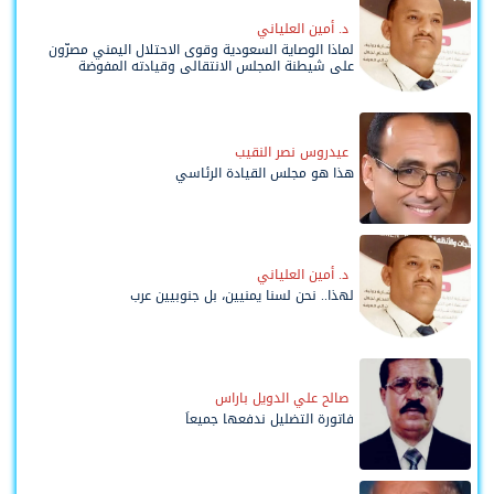
د. أمين العلياني
لماذا الوصاية السعودية وقوى الاحتلال اليمني مصرّون
على شيطنة المجلس الانتقالي وقيادته المفوضة
وحواضنه الشعبية؟
عيدروس نصر النقيب
هذا هو مجلس القيادة الرئاسي
د. أمين العلياني
لهذا.. نحن لسنا يمنيين، بل جنوبيين عرب
صالح علي الدويل باراس
فاتورة التضليل ندفعها جميعاً