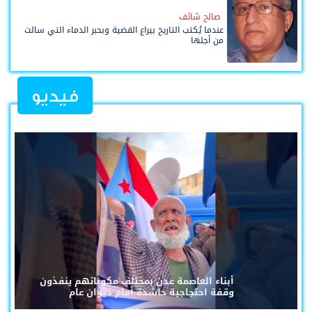
صالح شائف
عندما يُكتب التاريخ بيراع القضية وبحبر الدماء التي سالت
من أجلها
فيديو
أبناء العاصمة عدن بمختلف مكوناتهم ينفذون
وقفة احتجاجية حاشدة أمام ديوان عام