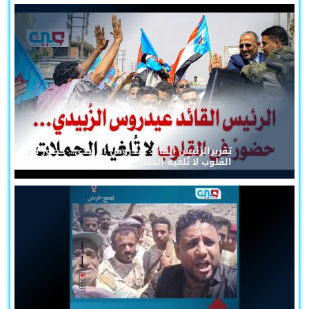
تقريرالرئيس القائد عيدروس الزُبيدي... حضورٌ في
القلوب لا تُلغيه الحملات