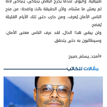
طبيعية. واليوم، عندما يخرج البعض يتباكى، يتباكى لأنه
لم يعش ما عشناه، ولأن الحقيقة باتت واضحة: من منح
الناس الأمان يُعرف، ومن حارب حتى تلك الأيام القليلة
يُفضح.
ولن يبقى هذا الحال، لقد عرف الناس معنى الأمان،
وسيطالبون به حتى يتحقق.
#أمجد_يسلم_صبيح
مقالات للكاتب