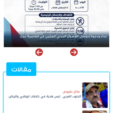
تنفيذية انتقالي العاصمة عدن تدعو الجماهير للمشاركة في الوقفة
التضامنية مع المعتقل البطل معين المقرحي
مقالات
صالح حقروص
الجنوب العربي.. ليس هدية في خلافات أبوظبي والرياض