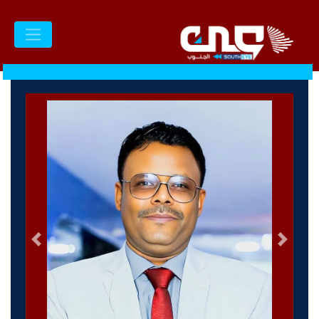
السابق
التالى