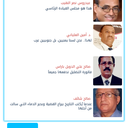
عيدروس نصر النقيب
هذا هو مجلس القيادة الرئاسي
د. أمين العلياني
لهذا.. نحن لسنا يمنيين، بل جنوبيين عرب
صالح علي الدويل باراس
فاتورة التضليل ندفعها جميعاً
صالح شائف
عندما يُكتب التاريخ بيراع القضية وبحبر الدماء التي سالت
من أجلها