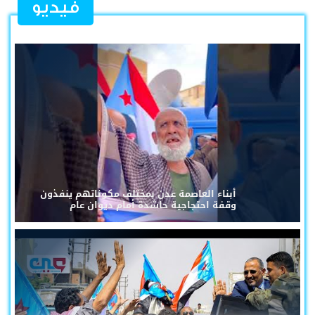
فيديو
أبناء العاصمة عدن بمختلف مكوناتهم ينفذون
وقفة احتجاجية حاشدة أمام ديوان عام