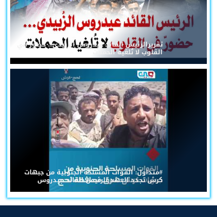
تقريرالرئيس القائد عيدروس الزُبيدي... حضورٌ في
القلوب لا تُلغيه الحملات
#متداول: القوات المسلحة الجنوبية من جبهات
كرش تجدد العهد للرئيس القائد عيدروس