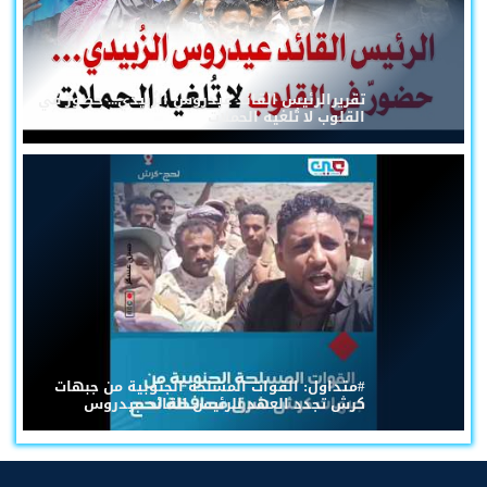
تقريرالرئيس القائد عيدروس الزُبيدي... حضورٌ في
القلوب لا تُلغيه الحملات
#متداول: القوات المسلحة الجنوبية من جبهات
كرش تجدد العهد للرئيس القائد عيدروس