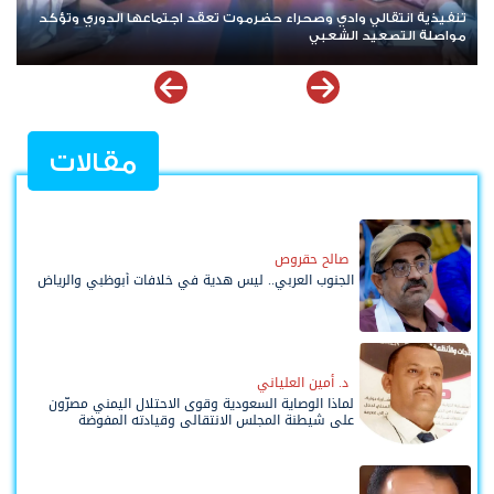
تنفيذية انتقالي وادي وصحراء حضرموت تعقد اجتماعها الدوري وتؤكد
مواصلة التصعيد الشعبي
مقالات
صالح حقروص
الجنوب العربي.. ليس هدية في خلافات أبوظبي والرياض
د. أمين العلياني
لماذا الوصاية السعودية وقوى الاحتلال اليمني مصرّون
على شيطنة المجلس الانتقالي وقيادته المفوضة
وحواضنه الشعبية؟