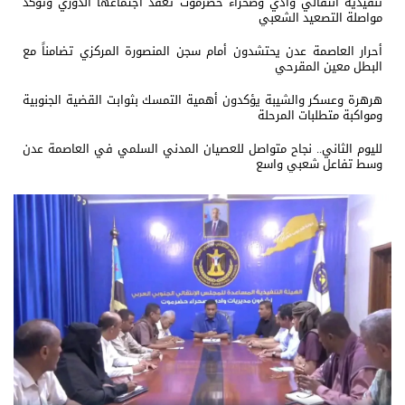
تنفيذية انتقالي وادي وصحراء حضرموت تعقد اجتماعها الدوري وتؤكد
مواصلة التصعيد الشعبي
أحرار العاصمة عدن يحتشدون أمام سجن المنصورة المركزي تضامناً مع
البطل معين المقرحي
هرهرة وعسكر والشيبة يؤكدون أهمية التمسك بثوابت القضية الجنوبية
ومواكبة متطلبات المرحلة
لليوم الثاني.. نجاح متواصل للعصيان المدني السلمي في العاصمة عدن
وسط تفاعل شعبي واسع