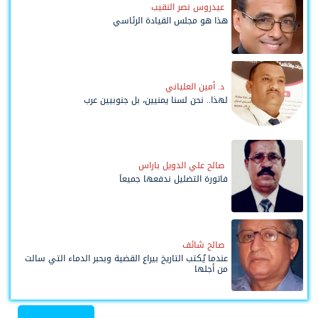
عيدروس نصر النقيب
هذا هو مجلس القيادة الرئاسي
د. أمين العلياني
لهذا.. نحن لسنا يمنيين، بل جنوبيين عرب
صالح علي الدويل باراس
فاتورة التضليل ندفعها جميعاً
صالح شائف
عندما يُكتب التاريخ بيراع القضية وبحبر الدماء التي سالت
من أجلها