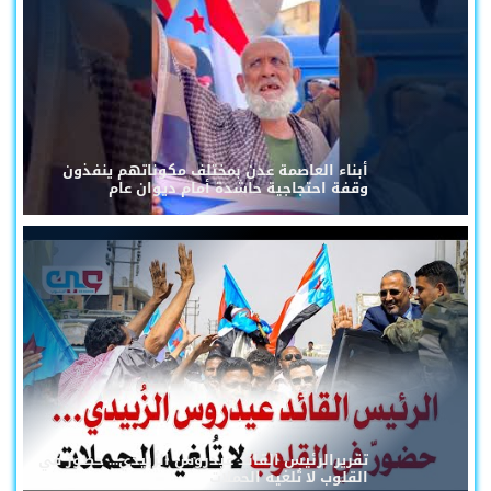
أبناء العاصمة عدن بمختلف مكوناتهم ينفذون
وقفة احتجاجية حاشدة أمام ديوان عام
تقريرالرئيس القائد عيدروس الزُبيدي... حضورٌ في
القلوب لا تُلغيه الحملات