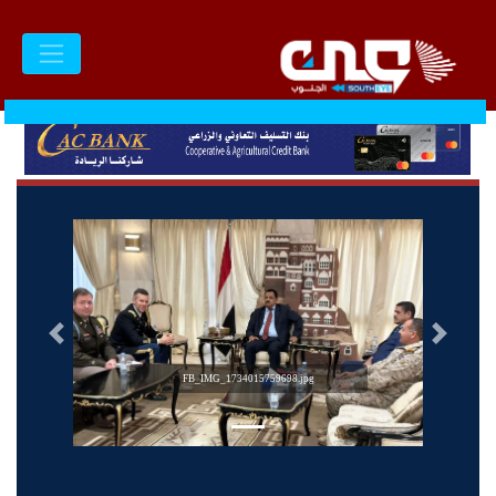
السابق
التالى
FB_IMG_1734015759698.jpg