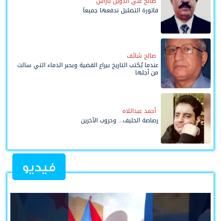
صالح علي الدويل باراس
فاتورة التضليل ندفعها جميعاً
صالح شائف
عندما يُكتب التاريخ بيراع القضية وبحبر الدماء التي سالت
من أجلها
أحمد عبداللاه
رصاصة الحليف... وحروب الآخرين
فيديو