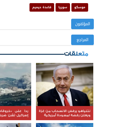
موسكو
سوريا
قاعدة حيميم
المؤلفون
المراجع
متعلقات
نتنياهو يرفض الانسحاب من غزة
ردا على «خروقات
ويعلن رفضه لمسودة أمريكية
إسرائيل تشن ضرب
لبنان