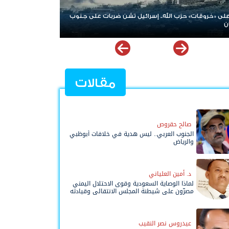
» حزب الله.. إسرائيل تشن ضربات على جنوب
الإمارات ترسخ دعم الموهوبين وا
نوعية ملهمة
مقالات
صالح حقروص
الجنوب العربي.. ليس هدية في خلافات أبوظبي
والرياض
د. أمين العلياني
لماذا الوصاية السعودية وقوى الاحتلال اليمني
مصرّون على شيطنة المجلس الانتقالي وقيادته
المفوضة وحواضنه الشعبية؟
عيدروس نصر النقيب