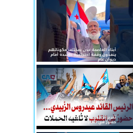
أبناء العاصمة عدن بمختلف مكوناتهم
ينفذون وقفة احتجاجية حاشدة أمام
ديوان عام
تقريرالرئيس القائد عيدروس الزُبيدي...
حضورٌ في القلوب لا تُلغيه الحملات