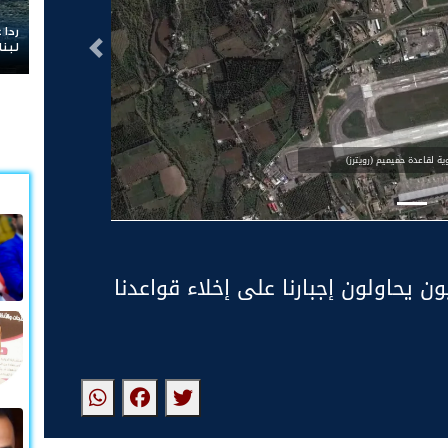
ردا على «خروقات
لبنان
التالى
ة لقاعدة حميميم (رويترز)
ن يحاولون إجبارنا على إخلاء قواعدنا