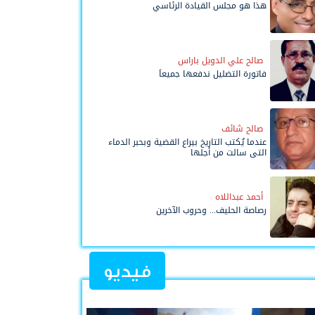
هذا هو مجلس القيادة الرئاسي
صالح علي الدويل باراس
فاتورة التضليل ندفعها جميعاً
صالح شائف
عندما يُكتب التاريخ بيراع القضية وبحبر الدماء
التي سالت من أجلها
أحمد عبداللاه
رصاصة الحليف... وحروب الآخرين
فيديو