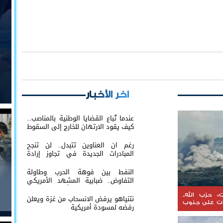
اخر الأخبار
عندما تُباع القضايا الوطنية بالمناصب...
كيف يقود الارتهان للخارج إلى السقوط
رغم ان العناوين تتبدل.. لن تنجح
المبادرات الجديدة في تجاوز إرادة
شعب الجنوب
النفط بين فوهة الحرب وطاولة
التفاوض.. ضبابية المشهد الأمريكي
الإيراني تعيد إشعال أسواق الطاقة
العالمية
» حزب الله..
نتنياهو يرفض الانسحاب من غزة ويعلن
ات على جنوب
رفضه لمسودة أمريكية