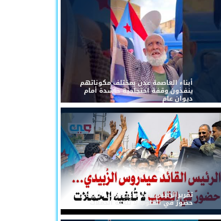
أبناء العاصمة عدن بمختلف مكوناتهم
ينفذون وقفة احتجاجية حاشدة أمام
ديوان عام
تقريرالرئيس القائد عيدروس الزُبيدي...
حضورٌ في القلوب لا تُلغيه الحملات