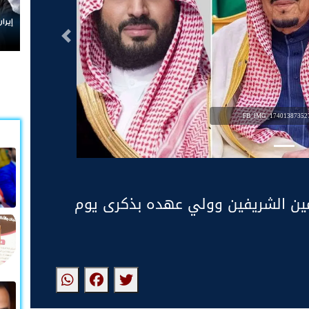
إيران وم
التالى
FB_IMG_174013873527
رمين الشريفين وولي عهده بذكرى يوم