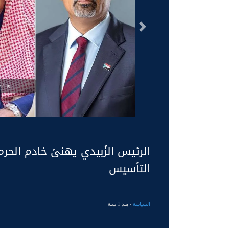
السابق
7.jpg
الرئيس الزُبيدي يهنئ خادم الح
التأسيس
السياسة
- منذ 1 سنة