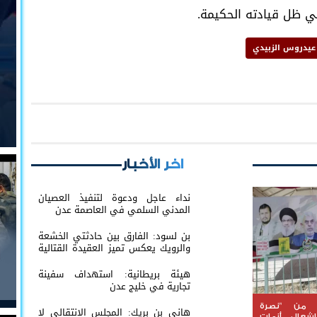
ي ظل قيادته الحكيمة.
عيدروس الزبيدي
اخر الأخبار
نداء عاجل ودعوة لتنفيذ العصيان
المدني السلمي في العاصمة عدن
بن لسود: الفارق بين حادثتي الخشعة
والرويك يعكس تميز العقيدة القتالية
والثبات المعنوي للقوات الجنوبية
هيئة بريطانية: استهداف سفينة
تجارية في خليج عدن
. من "نصرة
هاني بن بريك: المجلس الانتقالي لا
شعال أزمات