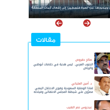
حورها.. من "نصرة فلسطين" إلى إشعال أزمات المنطقة
من صنع الأزمة لا يقود ا
يعيد فتح ملف إخفاقات ا
مقالات
صالح حقروص
الجنوب العربي.. ليس هدية في خلافات أبوظبي
والرياض
د. أمين العلياني
لماذا الوصاية السعودية وقوى الاحتلال اليمني
مصرّون على شيطنة المجلس الانتقالي وقيادته
المفوضة وحواضنه الشعبية؟
عيدروس نصر النقيب