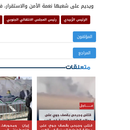
ويديم على شعبها نعمة الأمن والاستقرار، ف
الرئيس الزُبيدي
رئيس المجلس الانتقالي الجنوبي
المؤلفون
المراجع
متعلقات
قتلى وجرحى بقصف جوي على
إيران ومحورها.
مواقع الطوارئ اليمنية في العبر
فلسطين" إلى إ