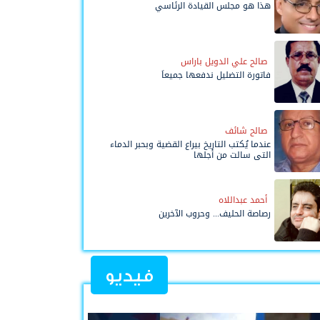
هذا هو مجلس القيادة الرئاسي
صالح علي الدويل باراس
فاتورة التضليل ندفعها جميعاً
صالح شائف
عندما يُكتب التاريخ بيراع القضية وبحبر الدماء
التي سالت من أجلها
أحمد عبداللاه
رصاصة الحليف... وحروب الآخرين
فيديو