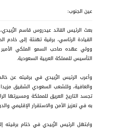
عين الجنوب:
بعث الرئيس القائد عيدروس قاسم الزُبيدي،
القيادة الرئاسي، برقية تهنئة إلى خادم ال
وولي عهده صاحب السمو الملكي الأمير م
التأسيس للمملكة العربية السعودية.
وأعرب الرئيس الزُبيدي في برقيته عن خالص
والعافية، وللشعب السعودي الشقيق مزيدا من
تجسد التاريخ العريق للمملكة ومسيرتها الر
به في تعزيز الأمن والاستقرار الإقليمي والد
وابتهل الرئيس الزُبيدي في ختام برقيته إل