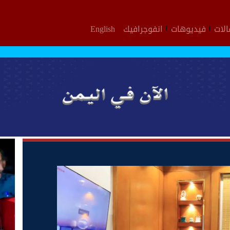
لات
فيديوهات
انفوجرافيك
English