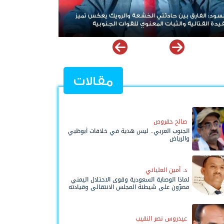
سود: الفارق بين حادثتي الخشعة والرويك يعكس تميز
هاني بن بريك: المجل
يدة القتالية والثبات المعنوي للقوات الجنوبية
الصف للوصول لاستعا
مقالات
صالح حقروص
الجنوب العربي.. ليس هدية في خلافات أبوظبي
والرياض
د. أمين العلياني
لماذا الوصاية السعودية وقوى الاحتلال اليمني
مصرّون على شيطنة المجلس الانتقالي وقيادته
المفوضة وحواضنه الشعبية؟
عيدروس نصر النقيب