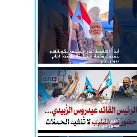
أبناء العاصمة عدن بمختلف مكوناتهم
ينفذون وقفة احتجاجية حاشدة أمام
ديوان عام
تقريرالرئيس القائد عيدروس الزُبيدي...
حضورٌ في القلوب لا تُلغيه الحملات