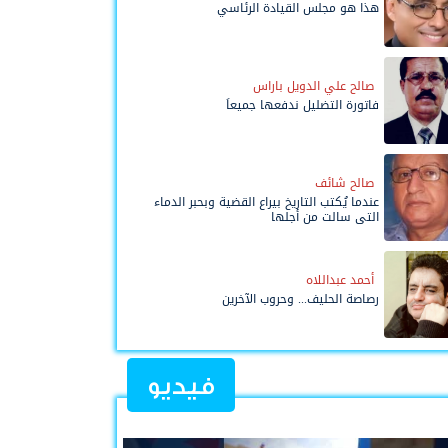
هذا هو مجلس القيادة الرئاسي
صالح علي الدويل باراس
فاتورة التضليل ندفعها جميعاً
صالح شائف
عندما يُكتب التاريخ بيراع القضية وبحبر الدماء
التي سالت من أجلها
أحمد عبداللاه
رصاصة الحليف... وحروب الآخرين
فيديو