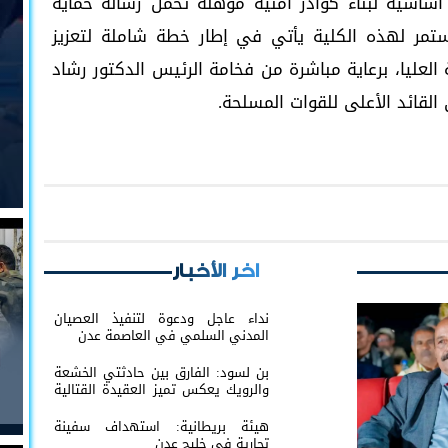
أساسيةً لبناء كوادر أمنية مؤهلة تحمل رسالة حماية
ستمر لهذه الكلية يأتي في إطار خطة شاملة لتعزيز
 العليا، برعاية مباشرة من فخامة الرئيس الدكتور رشاد
لقائد الأعلى للقوات المسلحة.
اخر الأخبار
نداء عاجل ودعوة لتنفيذ العصيان
المدني السلمي في العاصمة عدن
بن لسود: الفارق بين حادثتي الخشعة
والرويك يعكس تميز العقيدة القتالية
والثبات المعنوي للقوات الجنوبية
هيئة بريطانية: استهداف سفينة
تجارية في خليج عدن