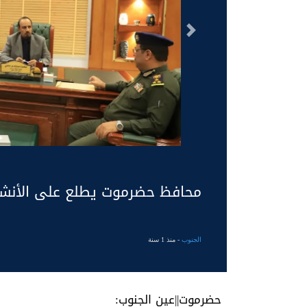
السابق
محافظ حضرموت يطلع على الأنشطة
الجنوب
- منذ 1 سنة
حضرموت||عين الجنوب: