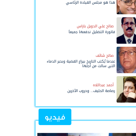
هذا هو مجلس القيادة الرئاسي
صالح علي الدويل باراس
فاتورة التضليل ندفعها جميعاً
صالح شائف
عندما يُكتب التاريخ بيراع القضية وبحبر الدماء
التي سالت من أجلها
أحمد عبداللاه
رصاصة الحليف... وحروب الآخرين
فيديو