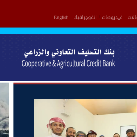
لات
فيديوهات
انفوجرافيك
English