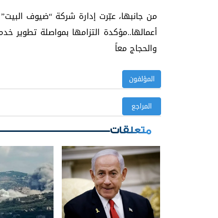
من جانبها، عبّرت إدارة شركة “ضيوف البيت”
أعمالها..مؤكدة التزامها بمواصلة تطوير خدم
والحجاج معاً
المؤلفون
المراجع
متعلقات