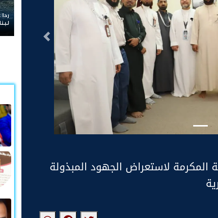
ردا على «خروق
لبنان
التالى
كة المكرمة لاستعراض الجهود المبذولة