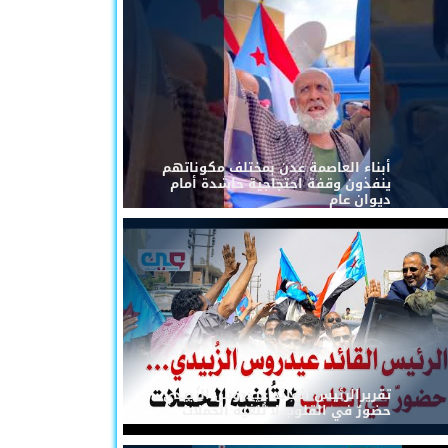
أبناء العاصمة عدن بمختلف مكوناتهم
ينفذون وقفة احتجاجية حاشدة أمام
ديوان عام
تقريرالرئيس القائد عيدروس الزُبيدي...
حضورٌ في القلوب لا تُلغيه الحملات