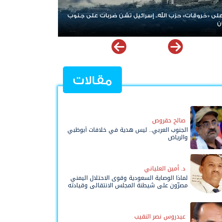
ات» حزب الله.. إسرائيل تشن ضربات على جنوب
الإمارات ترسخ دعم الموهوبين 
نوعية ملهمة
مقالات
صالح حقروص
الجنوب العربي.. ليس هدية في خلافات أبوظبي
والرياض
د. أمين العلياني
لماذا الوصاية السعودية وقوى الاحتلال اليمني
مصرّون على شيطنة المجلس الانتقالي وقيادته
المفوضة وحواضنه الشعبية؟
عيدروس نصر النقيب