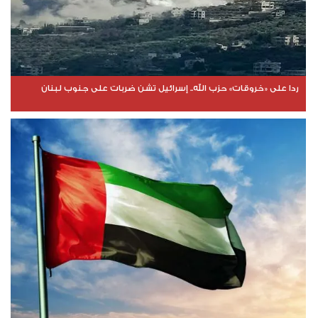
ردا على «خروقات» حزب الله.. إسرائيل تشن ضربات على جنوب لبنان