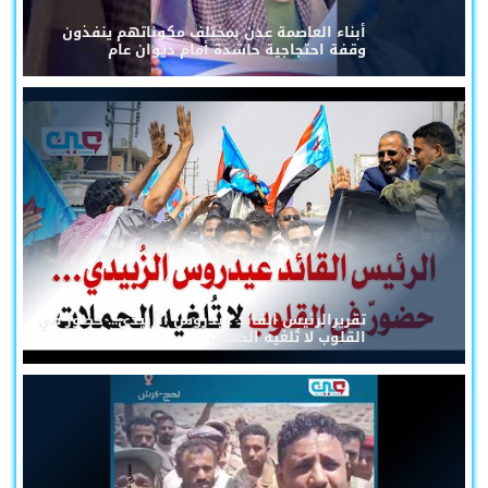
أبناء العاصمة عدن بمختلف مكوناتهم ينفذون
وقفة احتجاجية حاشدة أمام ديوان عام
تقريرالرئيس القائد عيدروس الزُبيدي... حضورٌ في
القلوب لا تُلغيه الحملات