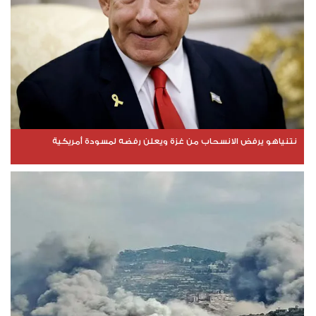
نتنياهو يرفض الانسحاب من غزة ويعلن رفضه لمسودة أمريكية