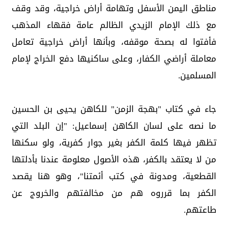
مناطق اليمن الأسفل وتهامة أراض خراجية، وقد وقف
مع ذلك الإمام الزيدي الظالم عامة فقهاء المذهب
فأفتوا له بصحة موقفه، وبأنها أراض خراجية تعامل
معاملة أراضي الكفار، وعلى ساكنيها دفع الخراج لإمام
المسلمين.
جاء في كتاب "بهجة الزمن" للكاهن يحيى بن الحسين
ما نصه على لسان الكاهن إسماعيل: "إن البلد التي
تظهر فيها كلمة الكفر بغير جوار كفرية، ولو سكنها
من لا يعتقد بالكفر، هذه الأصول معلومة عندنا بأدلتها
القطعية، ومدونة في كتب أئمتنا"، وهو هنا يقصد
الكفر بما قرروه هم من مخالفتهم والخروج عن
طاعتهم.