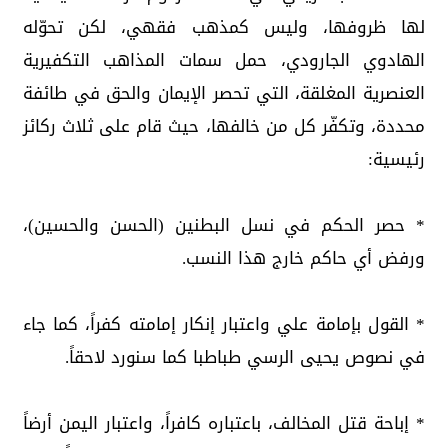
لها ظروفها، وليس كمذهب فقهي، لكن تحوّله
الهادوي الجارودي، حمل سمات المذاهب التكفيرية
العنصرية المغلقة، التي تحصر الإيمان والحق في طائفة
محددة، وتكفّر كل من خالفها، حيث قام على ثلاث ركائز
رئيسية:
* حصر الحكم في نسل البطنين (الحسن والحسين)،
ورفض أي حاكم خارج هذا النسب.
* القول بإمامة علي واعتبار إنكار إمامته كفراً، كما جاء
في نصوص يحيى الرسي طباطبا كما سنورد لاحقاً.
* إباحة قتل المخالف، باعتباره كافراً، واعتبار اليمن أرضاً