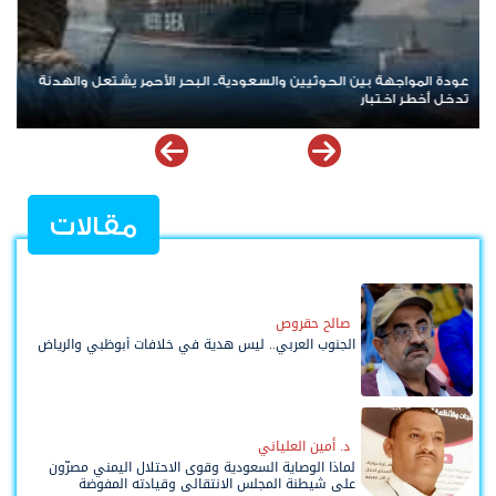
التميمي: اجتماع الرئيس الزُبيدي بالأعضاء الجدد يعكس نهج القيادة
المباشرة وتعزيز البناء التنظيمي
مقالات
صالح حقروص
الجنوب العربي.. ليس هدية في خلافات أبوظبي والرياض
د. أمين العلياني
لماذا الوصاية السعودية وقوى الاحتلال اليمني مصرّون
على شيطنة المجلس الانتقالي وقيادته المفوضة