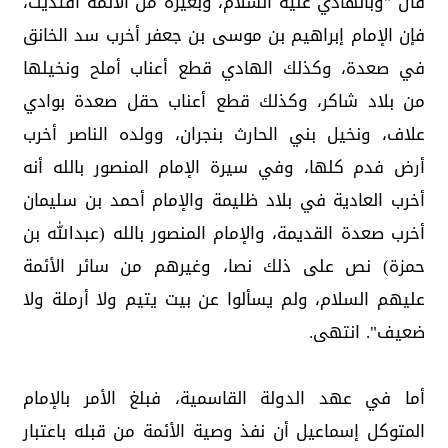
قال "وبالهادي عليه السلام، وبغيره من الأئمة اقتديت،
فإن الإمام إبراهيم بن موسى بن جعفر أخرب سد الخانق
في صعدة، وكذلك الهادي قطع أعناب أملح ونخيلها
من بلاد شاكر، وكذلك قطع أعناب حقل صعدة بوادي
علاف، ونخيل بني الحارث بنجران، وولده الناصر أخرب
أرض فدم كلها، وفي سيرة الإمام المنصور بالله أنه
أخرب العادية في بلاد ظليمة والإمام أحمد بن سليمان
أخرب صعدة القديمة، والإمام المنصور بالله (عبدالله بن
حمزة) نص على ذلك نصا، وغيرهم من سائر الأئمة
عليهم السلام، ولم يسألوا عن بيت يتيم ولا أرملة ولا
ضعيف". انتهى.
أما في عهد الدولة القاسمية، فبلغ الأمر بالإمام
المتوكل إسماعيل أن نفذ وصية الأئمة من قبله باعتبار