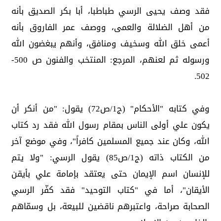
فقد وصف يحيى الرسي طباطبا، أبا بكر الصديق بأنه
من أهل الضلالة والعمى، ووصف عمر الفاروق بأنه
أعمى خلق الله وسخيف ومنافق، وأنهم يبغضون الله
ورسوله ثم لعنهم، المرجع: المنتخب والفنون ص 500-
502.
وفي كتابه "الأحكام" (ج1/ص72) يقول: "من أنكر أن
يكون علي أولى الناس بمقام رسول الله فقد رد كتاب
الله، وكان عند جميع المسلمين كافراً"، وفي موضع آخر
من الكتاب ذاته (ج1/ص85) يقول الرسي: "ولا يتم
للإنسان اسم الإيمان حتى يعتقد بإمامة علي بأيقن
الأيقان"، أما في "كتاب التوحيد" فقد كفّر الرسي
الصحابة صراحة، واعتبرهم ناقضين للبيعة، بل وسمّاهم