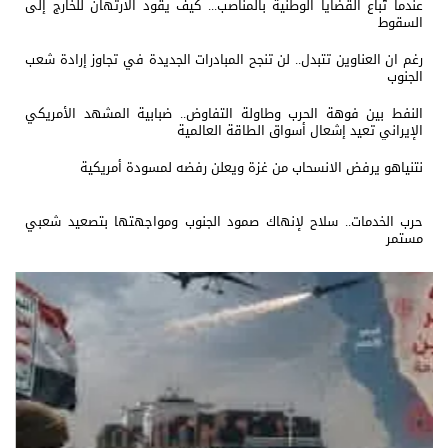
عندما تُباع القضايا الوطنية بالمناصب... كيف يقود الارتهان للخارج إلى
السقوط
رغم ان العناوين تتبدل.. لن تنجح المبادرات الجديدة في تجاوز إرادة شعب
الجنوب
النفط بين فوهة الحرب وطاولة التفاوض.. ضبابية المشهد الأمريكي
الإيراني تعيد إشعال أسواق الطاقة العالمية
نتنياهو يرفض الانسحاب من غزة ويعلن رفضه لمسودة أمريكية
حرب الخدمات.. سلاح لإنهاك صمود الجنوب ومواجهتها بتصعيد شعبي
مستمر