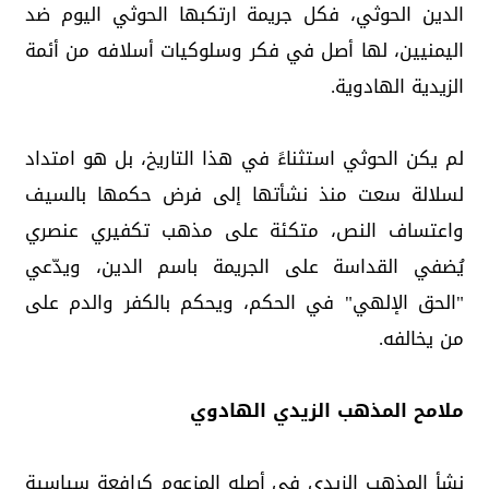
الدين الحوثي، فكل جريمة ارتكبها الحوثي اليوم ضد
اليمنيين، لها أصل في فكر وسلوكيات أسلافه من أئمة
الزيدية الهادوية.
لم يكن الحوثي استثناءً في هذا التاريخ، بل هو امتداد
لسلالة سعت منذ نشأتها إلى فرض حكمها بالسيف
واعتساف النص، متكئة على مذهب تكفيري عنصري
يُضفي القداسة على الجريمة باسم الدين، ويدّعي
"الحق الإلهي" في الحكم، ويحكم بالكفر والدم على
من يخالفه.
ملامح المذهب الزيدي الهادوي
نشأ المذهب الزيدي في أصله المزعوم كرافعة سياسية