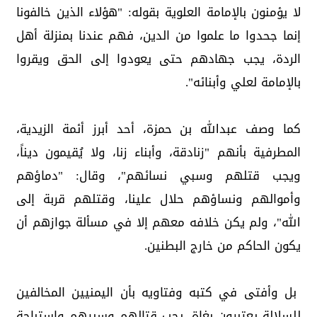
لا يؤمنون بالإمامة العلوية بقوله: "هؤلاء الذين خالفونا
إنما جحدوا ما علموا من الدين، فهم عندنا بمنزلة أهل
الردة، يجب جهادهم حتى يعودوا إلى الحق ويقروا
بالإمامة لعلي وأبنائه".
كما وصف عبدالله بن حمزة، أحد أبرز أئمة الزيدية،
المطرفية بأنهم "زنادقة، وأبناء زنا، ولا يُقيمون ديناً،
ويجب قتلهم وسبي نسائهم"، وقال: "دماؤهم
وأموالهم ونساؤهم حلال علينا، وقتلهم قربة إلى
الله"، ولم يكن خلافه معهم إلا في مسألة جوازهم أن
يكون الحاكم من خارج البطنين.
بل وأفتى في كتبه وفتاويه بأن اليمنيين المخالفين
للسلالة يعتبرون بغاة، يجب قتالهم وسبيهم واستباحة