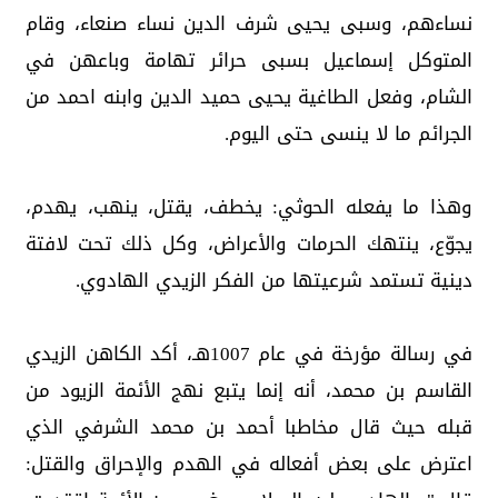
نساءهم، وسبى يحيى شرف الدين نساء صنعاء، وقام
المتوكل إسماعيل بسبى حرائر تهامة وباعهن في
الشام، وفعل الطاغية يحيى حميد الدين وابنه احمد من
الجرائم ما لا ينسى حتى اليوم.
وهذا ما يفعله الحوثي: يخطف، يقتل، ينهب، يهدم،
يجوّع، ينتهك الحرمات والأعراض، وكل ذلك تحت لافتة
دينية تستمد شرعيتها من الفكر الزيدي الهادوي.
في رسالة مؤرخة في عام 1007هـ، أكد الكاهن الزيدي
القاسم بن محمد، أنه إنما يتبع نهج الأئمة الزيود من
قبله حيث قال مخاطبا أحمد بن محمد الشرفي الذي
اعترض على بعض أفعاله في الهدم والإحراق والقتل: