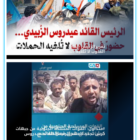
تقريرالرئيس القائد عيدروس الزُبيدي... حضورٌ في
القلوب لا تُلغيه الحملات
#متداول: القوات المسلحة الجنوبية من جبهات
كرش تجدد العهد للرئيس القائد عيدروس