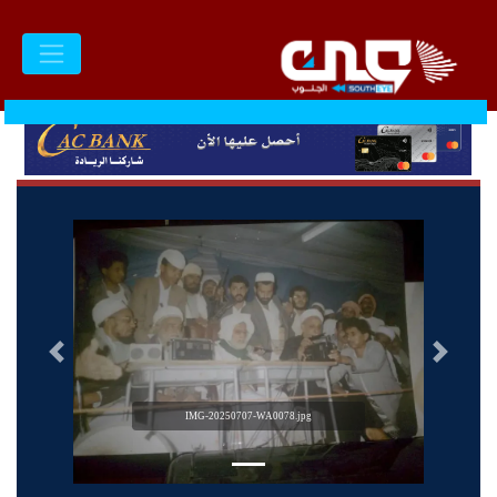
السابق
التالى
IMG-20250707-WA0078.jpg