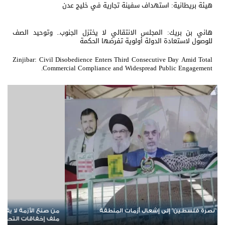
هيئة بريطانية: استهداف سفينة تجارية في خليج عدن
هاني بن بريك: المجلس الانتقالي لا يختزل الجنوب.. وتوحيد الصف
للوصول لاستعادة الدولة أولوية تفرضها الحكمة
Zinjibar: Civil Disobedience Enters Third Consecutive Day Amid Total
Commercial Compliance and Widespread Public Engagement.
صنع الأزمة لا يقود الحل؟.. تحالف جديد في باب المندب يعيد فتح
عودة الم
 إخفاقات التحالف العربي في اليمن
تدخل أخط