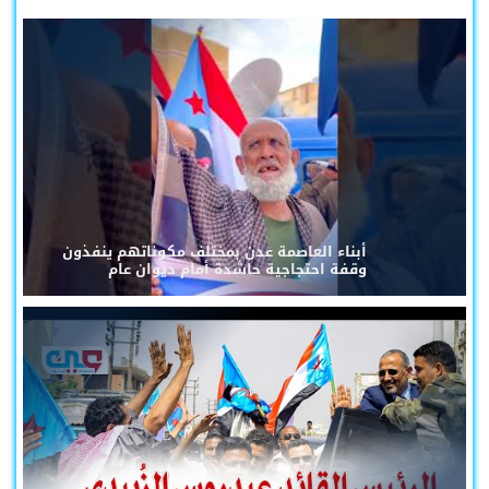
أبناء العاصمة عدن بمختلف مكوناتهم ينفذون
وقفة احتجاجية حاشدة أمام ديوان عام