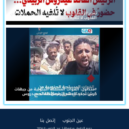
تقريرالرئيس القائد عيدروس الزُبيدي... حضورٌ في
القلوب لا تُلغيه الحملات
#متداول: القوات المسلحة الجنوبية من جبهات
كرش تجدد العهد للرئيس القائد عيدروس
(current)
(current)
عين الجنوب
إتصل بنا
جميع الحقوق محفوظة لـ عين الجنوب © 2024