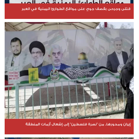
قتلى وجرحى بقصف جوي على مواقع الطوارئ اليمنية في العبر
إيران ومحورها.. من "نصرة فلسطين" إلى إشعال أزمات المنطقة