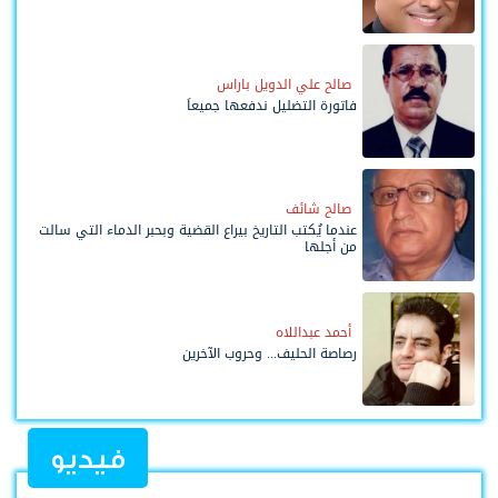
صالح علي الدويل باراس
فاتورة التضليل ندفعها جميعاً
صالح شائف
عندما يُكتب التاريخ بيراع القضية وبحبر الدماء التي سالت
من أجلها
أحمد عبداللاه
رصاصة الحليف... وحروب الآخرين
فيديو