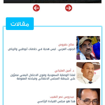
مقالات
صالح حقروص
الجنوب العربي.. ليس هدية في خلافات أبوظبي والرياض
د. أمين العلياني
لماذا الوصاية السعودية وقوى الاحتلال اليمني مصرّون
على شيطنة المجلس الانتقالي وقيادته المفوضة
وحواضنه الشعبية؟
عيدروس نصر النقيب
هذا هو مجلس القيادة الرئاسي