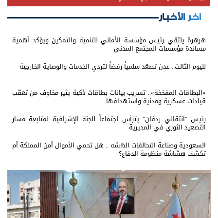
اخر الأخبار
هرهرة يلتقي رئيس مؤسسة الأماني للتنمية والتمكين ويؤكد أهمية
مساندة مؤسسات المجتمع المدني
لليوم الثالث.. عدن تصعّد سلمياً رفضاً لتردي الخدمات والوصاية الخارجية
«البطاقات المفخخة».. تسريب بيانات بطاقات ذكية يثير مخاوف من تعقّب
قيادات عسكرية ومدنية واستهدافها
رئيس "انتقالي ردفان" يترأس اجتماعاً للجنة الإشرافية لمتابعة مسار
التصعيد الثوري في المديرية
السعودية وصناعة التحالفات الهشه .. هل تحمي الأموال أمن المملكة أم
تكشف هشاشة منظومة الدفاع؟