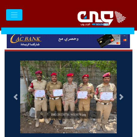
السابق
التالى
IMG-20250731-WA0070.jpg