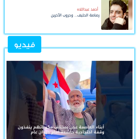
أحمد عبداللاه
رصاصة الحليف... وحروب الآخرين
فيديو
أبناء العاصمة عدن بمختلف مكوناتهم ينفذون
وقفة احتجاجية حاشدة أمام ديوان عام