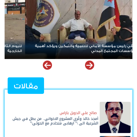
لليوم الثالث.. عدن تصعّد سلمياً رفضاً لتردي الخدمات والوصاية
الخارجية
مقالات
صالح علي الدويل باراس
أمجد خالد وعُري المشروع الاخواني.. من بطل في جيش
الشرعية الى \" ارهابي متخادم مع الحوثي\"