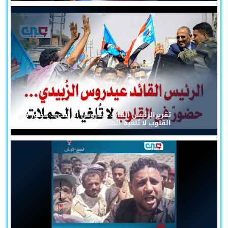
تقريرالرئيس القائد عيدروس الزُبيدي... حضورٌ في
القلوب لا تُلغيه الحملات