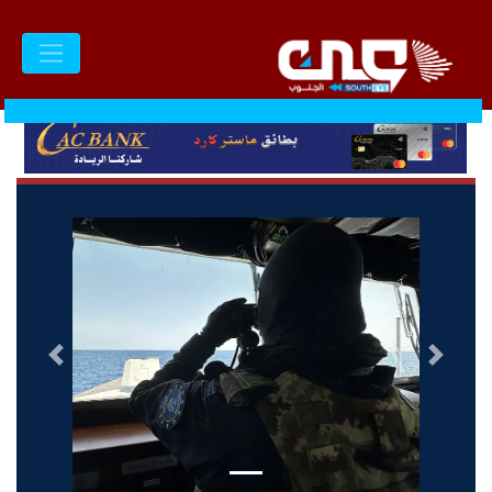
السابق
التالى