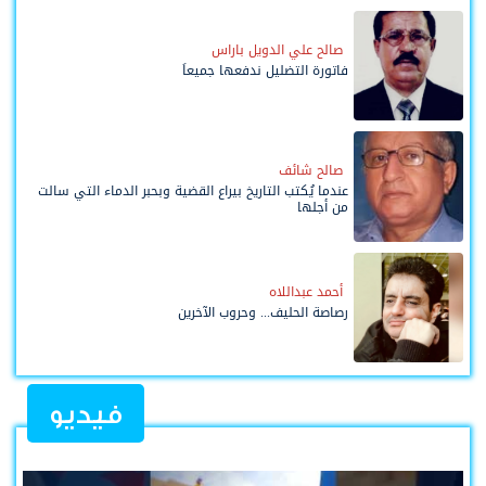
صالح علي الدويل باراس
فاتورة التضليل ندفعها جميعاً
صالح شائف
عندما يُكتب التاريخ بيراع القضية وبحبر الدماء التي سالت
من أجلها
أحمد عبداللاه
رصاصة الحليف... وحروب الآخرين
فيديو