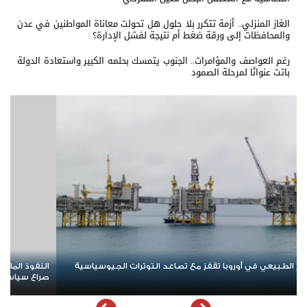
الغاز المنزلي.. أزمة تتكرر بلا حلول هل تحولت معاناة المواطنين في عدن
والمحافظات إلى ورقة ضغط أم نتيجة لفشل الإدارة؟
رغم العواصف والمؤامرات.. الجنوب يتمسك بحلمه الكبير واستعادة الدولة
باتت عنوانًا لمرحلة الصمود
ذ المالي للإخوان في مرمى الاتهام.. كيف تحولت الأسواق إلى ساحة
نمو القطاع 
سياسي واقتصادي؟