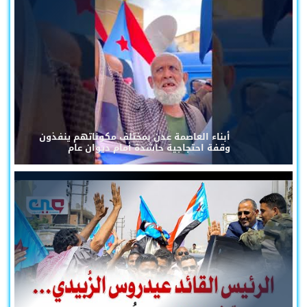
أبناء العاصمة عدن بمختلف مكوناتهم ينفذون
وقفة احتجاجية حاشدة أمام ديوان عام