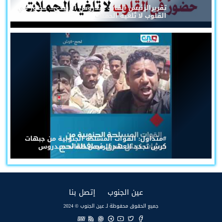
تقريرالرئيس القائد عيدروس الزُبيدي... حضورٌ في
القلوب لا تُلغيه الحملات
#متداول: القوات المسلحة الجنوبية من جبهات
كرش تجدد العهد للرئيس القائد عيدروس
(current)
(current)
عين الجنوب
إتصل بنا
جميع الحقوق محفوظة لـ عين الجنوب © 2024
EN