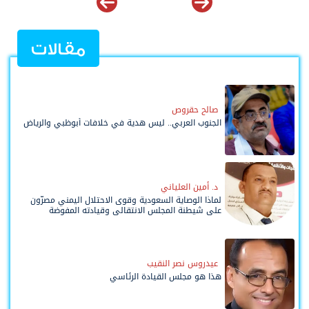
مقالات
صالح حقروص
الجنوب العربي.. ليس هدية في خلافات أبوظبي والرياض
د. أمين العلياني
لماذا الوصاية السعودية وقوى الاحتلال اليمني مصرّون
على شيطنة المجلس الانتقالي وقيادته المفوضة
وحواضنه الشعبية؟
عيدروس نصر النقيب
هذا هو مجلس القيادة الرئاسي