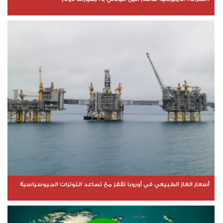
أسعار الغاز الطبيعي في أوروبا تقفز مع تصاعد التوترات الجيوسياسية