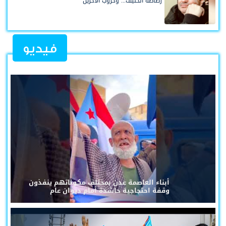
رصاصة الحليف... وحروب الآخرين
فيديو
أبناء العاصمة عدن بمختلف مكوناتهم ينفذون
وقفة احتجاجية حاشدة أمام ديوان عام