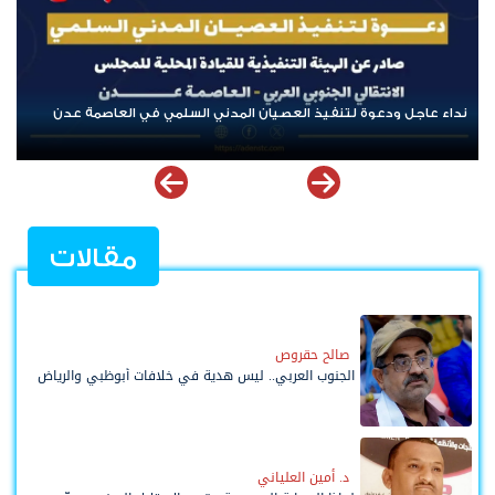
بن لسود: الفارق بين حادثتي الخشعة والرويك يعكس تميز العقيدة
القتالية والثبات المعنوي للقوات الجنوبية
مقالات
صالح حقروص
الجنوب العربي.. ليس هدية في خلافات أبوظبي والرياض
د. أمين العلياني