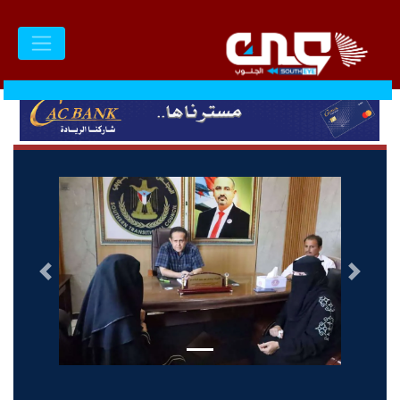
السابق
التالى