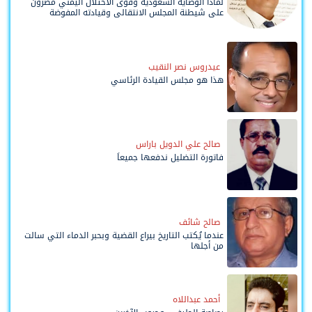
لماذا الوصاية السعودية وقوى الاحتلال اليمني مصرّون
على شيطنة المجلس الانتقالي وقيادته المفوضة
وحواضنه الشعبية؟
عيدروس نصر النقيب
هذا هو مجلس القيادة الرئاسي
صالح علي الدويل باراس
فاتورة التضليل ندفعها جميعاً
صالح شائف
عندما يُكتب التاريخ بيراع القضية وبحبر الدماء التي سالت
من أجلها
أحمد عبداللاه