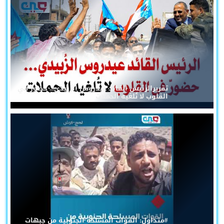
تقريرالرئيس القائد عيدروس الزُبيدي... حضورٌ في
القلوب لا تُلغيه الحملات
#متداول: القوات المسلحة الجنوبية من جبهات