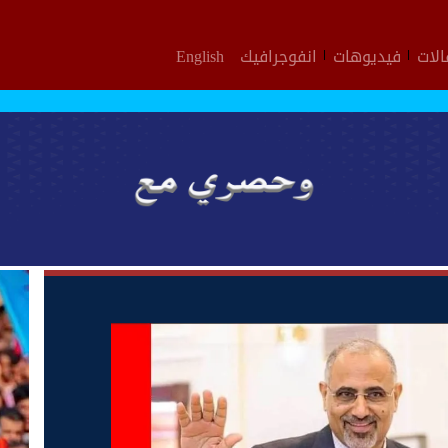
لات
فيديوهات
انفوجرافيك
English