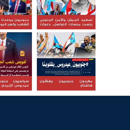
تصعيد الجيش والأمن الجنوبي
جنوبيون موعدنا مل
يتصدر منصات التواصل.. دعوات
الشعب يكسر قيود 
مكثفة لإنصاف المنتسبين
ومواجهة سياسات التجويع
مغردون جنوبيون يطلقون
سياسيون جنوبي
هاشتاج
عيدروس الزُبيدي 
#جنوبيون_عيدروس_بقلوبنا
قضية شعب الجن