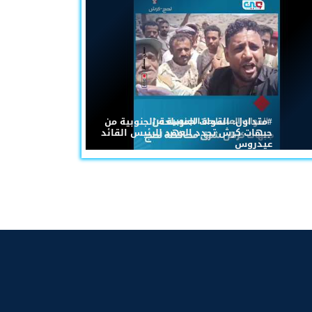
#متداول: القوات المسلحة الجنوبية من
جبهات كرش تجدد العهد للرئيس القائد
عيدروس