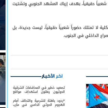
 شعبياً حقيقياً، بهدف إرباك المشهد الجنوبي وتشتيت
لية لا تمتلك حضوراً شعبياً حقيقياً، ليست جديدة، بل
راع الداخلي في الجنوب.
اخر الأخبار
تصعيد خطير في المحافضات الشرقية
الحوثيون يعلنون استهداف مواقع
عسكرية في حضرموت ومأرب اليمنية
بوابل من الصواريخ والطائرات المسيّرة
*ردود باهتة للشرعية والتحالف أمام
الهجوم الحوثي الدامي في مأرب