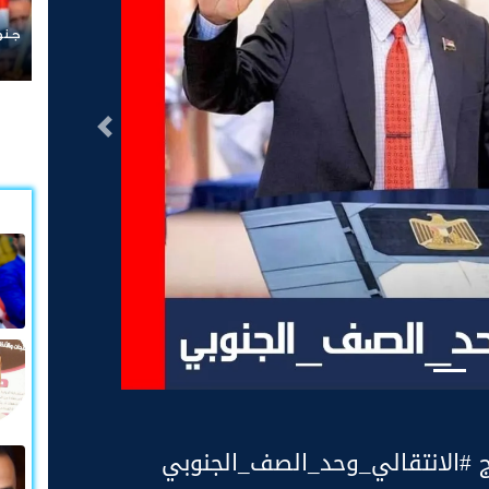
جنوبيون موعدنا 
التالى
 #الانتقالي_وحد_الصف_الجنوبي