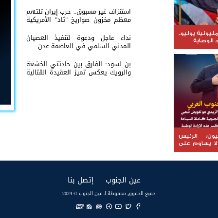
وحضرموت*
استنزاف غير مسبوق.. حرب إيران تلتهم
معظم مخزون صواريخ "ثاد" الأمريكية
وتدق ناقوس الخطر داخل البنتاغون
يونية يوليو..
نداء عاجل ودعوة لتنفيذ العصيان
الوصاية
المدني السلمي في العاصمة عدن
بن لسود: الفارق بين حادثتي الخشعة
والرويك يعكس تميز العقيدة القتالية
والثبات المعنوي للقوات الجنوبية
ون: الرئيس
لا يساوم على
وب
(current)
(current)
عين الجنوب
إتصل بنا
جميع الحقوق محفوظة لـ عين الجنوب © 2024
EN