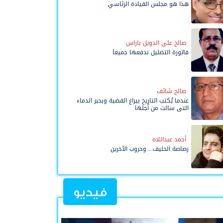
هذا هو مجلس القيادة الرئاسي
صالح علي الدويل باراس
فاتورة التضليل ندفعها جميعاً
صالح شائف
عندما يُكتب التاريخ بيراع القضية وبحبر الدماء
التي سالت من أجلها
أحمد عبداللاه
رصاصة الحليف... وحروب الآخرين
فيديو