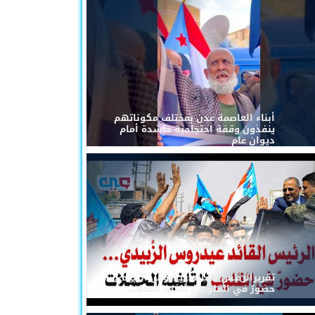
أبناء العاصمة عدن بمختلف مكوناتهم
ينفذون وقفة احتجاجية حاشدة أمام
ديوان عام
تقريرالرئيس القائد عيدروس الزُبيدي...
حضورٌ في القلوب لا تُلغيه الحملات