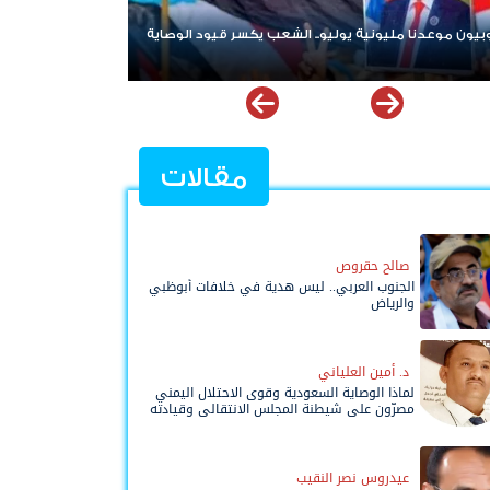
مليونية يوليو.. الشعب يكسر قيود الوصاية
مغردون جنوبيون يطلقون هاشت
#جنوبيون_عيدروس_بقلوبنا
مقالات
صالح حقروص
الجنوب العربي.. ليس هدية في خلافات أبوظبي
والرياض
د. أمين العلياني
لماذا الوصاية السعودية وقوى الاحتلال اليمني
مصرّون على شيطنة المجلس الانتقالي وقيادته
المفوضة وحواضنه الشعبية؟
عيدروس نصر النقيب