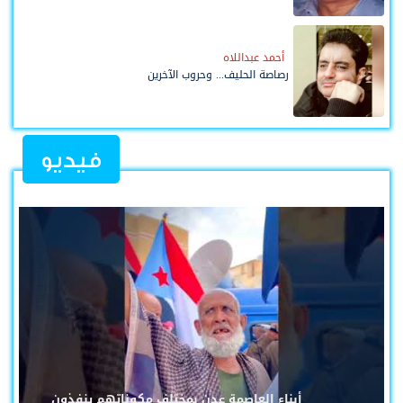
أحمد عبداللاه
رصاصة الحليف... وحروب الآخرين
فيديو
أبناء العاصمة عدن بمختلف مكوناتهم ينفذون