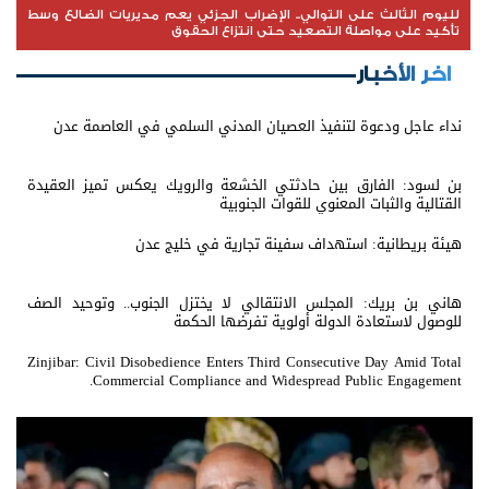
لليوم الثالث على التوالي.. الإضراب الجزئي يعم مديريات الضالع وسط
تأكيد على مواصلة التصعيد حتى انتزاع الحقوق
اخر الأخبار
نداء عاجل ودعوة لتنفيذ العصيان المدني السلمي في العاصمة عدن
بن لسود: الفارق بين حادثتي الخشعة والرويك يعكس تميز العقيدة
القتالية والثبات المعنوي للقوات الجنوبية
هيئة بريطانية: استهداف سفينة تجارية في خليج عدن
هاني بن بريك: المجلس الانتقالي لا يختزل الجنوب.. وتوحيد الصف
للوصول لاستعادة الدولة أولوية تفرضها الحكمة
Zinjibar: Civil Disobedience Enters Third Consecutive Day Amid Total
Commercial Compliance and Widespread Public Engagement.