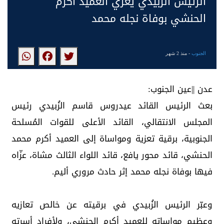
الرئيس الزُبيدي يُعزَّي العميد أكرم
الحنشي بوفاة نجله محمد
الجنوب
- منذ 2 شهر
عدن ||عين الجنوب:
بعث الرئيس القائد عيدروس قاسم الزُبيدي رئيس
المجلس الانتقالي، القائد الأعلى للقوات المُسلحة
الجنوبية، برقية تعزية ومواساة إلى العميد أكرم محمد
الحنشي، قائد محور يافع، قائد اللواء الثالث مشاة، عزّاه
فيها بوفاة نجله محمد إثر حادث مروري أليم.
وعبّر الرئيس الزُبيدي في برقيته عن خالص تعازيه
وعظيم مواساته للعميد أكرم الحنشي، ولأفراد أسرته