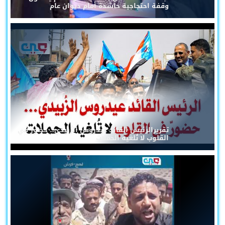
وقفة احتجاجية حاشدة أمام ديوان عام
تقريرالرئيس القائد عيدروس الزُبيدي... حضورٌ في
القلوب لا تُلغيه الحملات