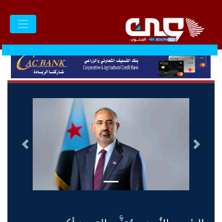
السابق
التالى