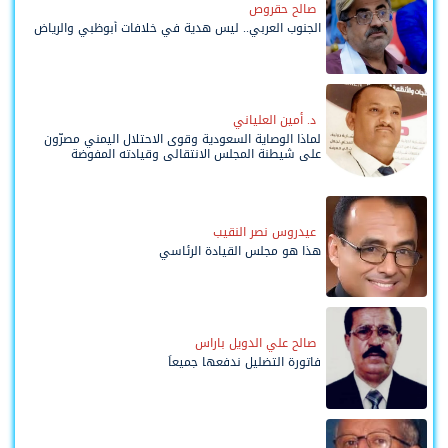
صالح حقروص
الجنوب العربي.. ليس هدية في خلافات أبوظبي والرياض
د. أمين العلياني
لماذا الوصاية السعودية وقوى الاحتلال اليمني مصرّون
على شيطنة المجلس الانتقالي وقيادته المفوضة
وحواضنه الشعبية؟
عيدروس نصر النقيب
هذا هو مجلس القيادة الرئاسي
صالح علي الدويل باراس
فاتورة التضليل ندفعها جميعاً