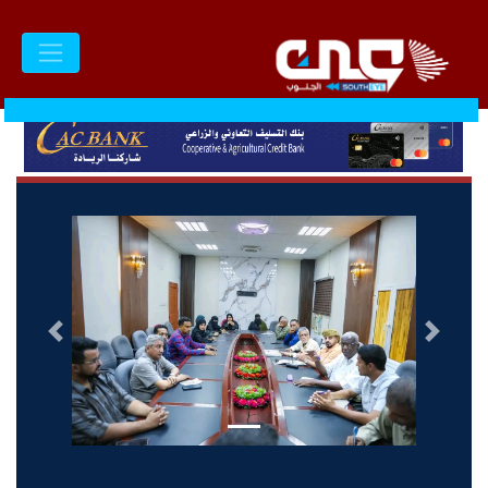
السابق
التالى