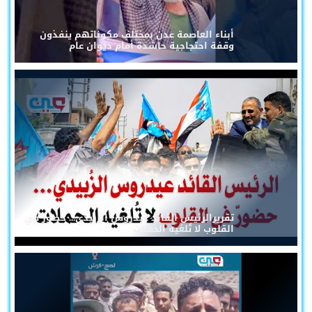
أبناء العاصمة عدن بمختلف مكوناتهم ينفذون
وقفة احتجاجية حاشدة أمام ديوان عام
تقريرالرئيس القائد عيدروس الزُبيدي... حضورٌ في
القلوب لا تُلغيه الحملات