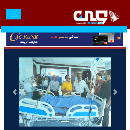
السابق
التالى