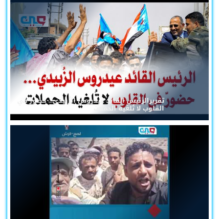
تقريرالرئيس القائد عيدروس الزُبيدي... حضورٌ في
القلوب لا تُلغيه الحملات