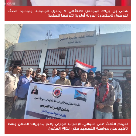
هاني بن بريك: المجلس الانتقالي لا يختزل الجنوب.. وتوحيد الصف
للوصول لاستعادة الدولة أولوية تفرضها الحكمة
لليوم الثالث على التوالي.. الإضراب الجزئي يعم مديريات الضالع وسط
تأكيد على مواصلة التصعيد حتى انتزاع الحقوق