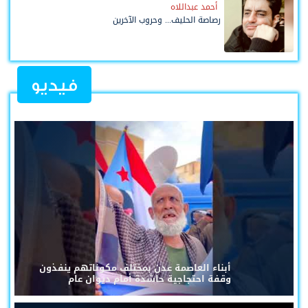
أحمد عبداللاه
رصاصة الحليف... وحروب الآخرين
فيديو
أبناء العاصمة عدن بمختلف مكوناتهم ينفذون
وقفة احتجاجية حاشدة أمام ديوان عام