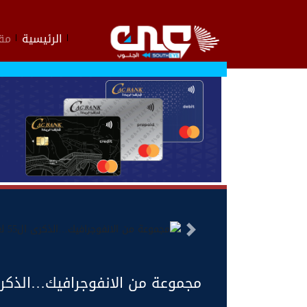
الرئيسية
مقا
السابق
مجموعة من الانفوجرافيك…‏الذكرى ال55 لعيد الاستقلال