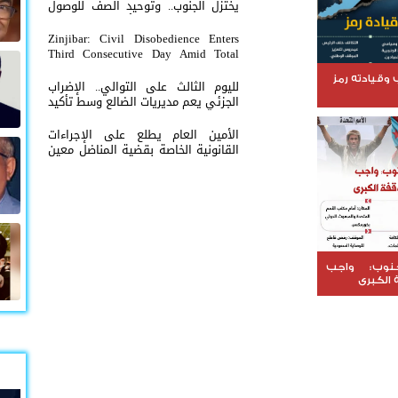
يختزل الجنوب.. وتوحيد الصف للوصول
لاستعادة الدولة أولوية تفرضها
الحكمة
Zinjibar: Civil Disobedience Enters
Third Consecutive Day Amid Total
Commercial Compliance and
Widespread Public Engagement.
وقيادته رمز
لليوم الثالث على التوالي.. الإضراب
الجزئي يعم مديريات الضالع وسط تأكيد
على مواصلة التصعيد حتى انتزاع
الحقوق
الأمين العام يطلع على الإجراءات
القانونية الخاصة بقضية المناضل معين
المقرحي ومعتقلي تظاهرة معاشيق
السلمية
نوب: واجب
 الكبرى