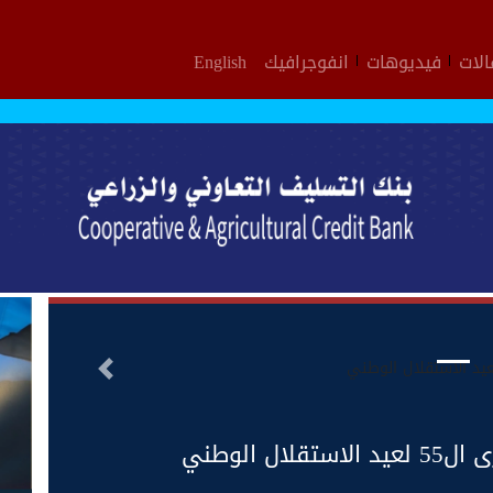
لات
فيديوهات
انفوجرافيك
English
التالى
 الوطني