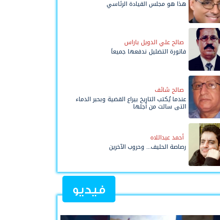
هذا هو مجلس القيادة الرئاسي
صالح علي الدويل باراس
فاتورة التضليل ندفعها جميعاً
صالح شائف
عندما يُكتب التاريخ بيراع القضية وبحبر الدماء
التي سالت من أجلها
أحمد عبداللاه
رصاصة الحليف... وحروب الآخرين
فيديو