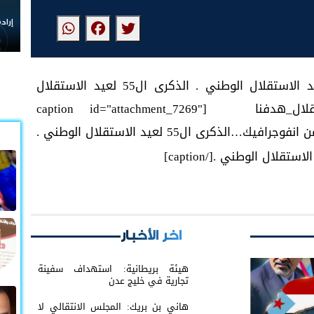
إراد
مجموعة من انفوجرافيك…‏الذكرى ال55 لعيد الاستقلال الوطني . ‏الذكرى ال55 لعيد الاستقلال
الوطني . ‎#الجنوب_يجمعنا_والاستقلال_هدفنا [caption id="attachment_7269"
اخر الأخبار
هيئة بريطانية: استهداف سفينة
تجارية في خليج عدن
هاني بن بريك: المجلس الانتقالي لا