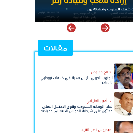
ة شعب الجنوب وقيادته رمز
مقالات
صالح حقروص
الجنوب العربي.. ليس هدية في خلافات أبوظبي
والرياض
د. أمين العلياني
لماذا الوصاية السعودية وقوى الاحتلال اليمني
مصرّون على شيطنة المجلس الانتقالي وقيادته
المفوضة وحواضنه الشعبية؟
عيدروس نصر النقيب