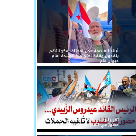
أبناء العاصمة عدن بمختلف مكوناتهم
ينفذون وقفة احتجاجية حاشدة أمام
ديوان عام
تقريرالرئيس القائد عيدروس الزُبيدي...
حضورٌ في القلوب لا تُلغيه الحملات