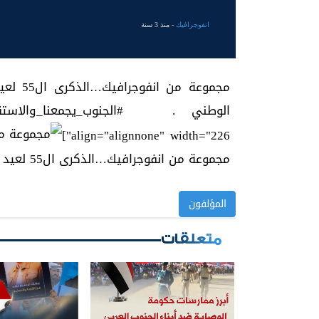
انفوجرافيك
- منذ 3 سنة
align="alignnone" width="226"]
مجموعة من انفوجرافيك…‏الذكرى ال55 لعيد الاستقلال الوطني .[/caption]
المؤلفون
متعلقات