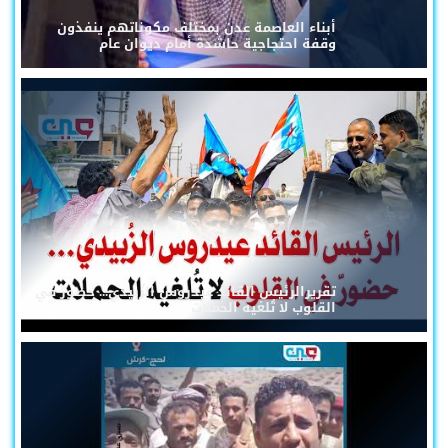
أبناء العاصمة عدن بمختلف مكوناتهم ينفذون
وقفة احتجاجية حاشدة أمام ديوان عام
تقريرالرئيس القائد عيدروس الزُبيدي... حضورٌ في
القلوب لا تُلغيه الحملات