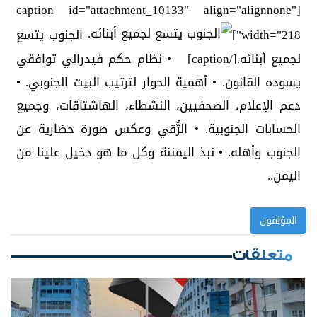
[caption id="attachment_10133" align="alignnone"
width="218"]
الجنوب يتسع
لجميع أبنائه.[/caption] • نظام حكم فيدرالي توافقي
يسوده القانون. • أهمية الحوار لترتيب البيت الجنوبي. •
دعم الإعلام، الصحفيين، النشطاء، الهاشتاقات، وجميع
الحسابات الجنوبية. • الرُّقي وعكس صورة حضارية عن
الجنوب وأهله. • نبذ اليمننة وكل ما هو دخيل علينا من
اليمن..
المؤلفون
متعلقات