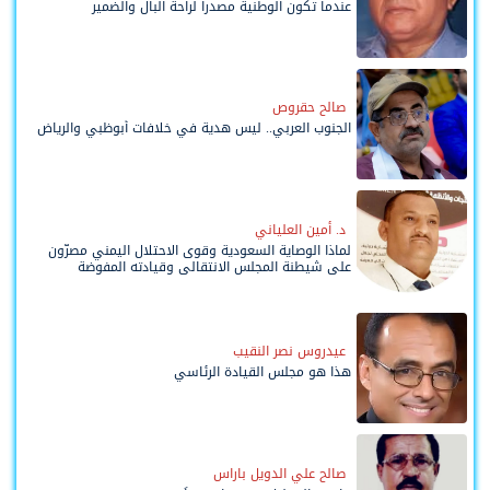
عندما تكون الوطنية مصدرا لراحة البال والضمير
صالح حقروص
الجنوب العربي.. ليس هدية في خلافات أبوظبي والرياض
د. أمين العلياني
لماذا الوصاية السعودية وقوى الاحتلال اليمني مصرّون
على شيطنة المجلس الانتقالي وقيادته المفوضة
وحواضنه الشعبية؟
عيدروس نصر النقيب
هذا هو مجلس القيادة الرئاسي
صالح علي الدويل باراس