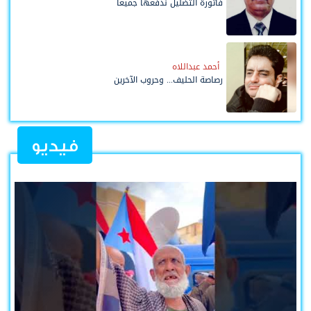
فاتورة التضليل ندفعها جميعاً
أحمد عبداللاه
رصاصة الحليف... وحروب الآخرين
فيديو