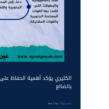
الكثيري يؤكد أهمية الحفاظ على 
بالضالع
انفوجرافيك
- منذ 2 سنة