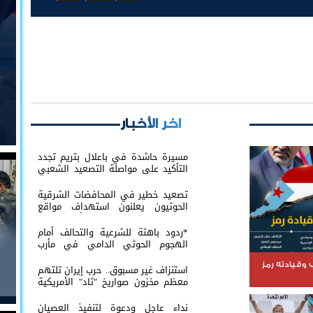
اخر الأخبار
مسيرة حاشدة في باعلال بتريم تجدد
التأكيد على مواصلة التصعيد الشعبي
السلمي
تصعيد خطير في المحافضات الشرقية
الحوثيون يعلنون استهداف مواقع
عسكرية في حضرموت ومأرب اليمنية
بوابل من الصواريخ والطائرات المسيّرة
*ردود باهتة للشرعية والتحالف أمام
الهجوم الحوثي الدامي في مأرب
وحضرموت*
وقيادته رمز
استنزاف غير مسبوق.. حرب إيران تلتهم
معظم مخزون صواريخ "ثاد" الأمريكية
وتدق ناقوس الخطر داخل البنتاغون
نداء عاجل ودعوة لتنفيذ العصيان