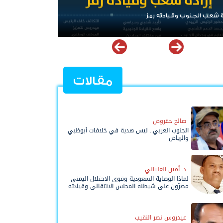
عب الجنوب وقيادته رمز
الرئيس عيدروس الزُبيدي
مقالات
صالح حقروص
الجنوب العربي.. ليس هدية في خلافات أبوظبي
والرياض
د. أمين العلياني
لماذا الوصاية السعودية وقوى الاحتلال اليمني
مصرّون على شيطنة المجلس الانتقالي وقيادته
المفوضة وحواضنه الشعبية؟
عيدروس نصر النقيب