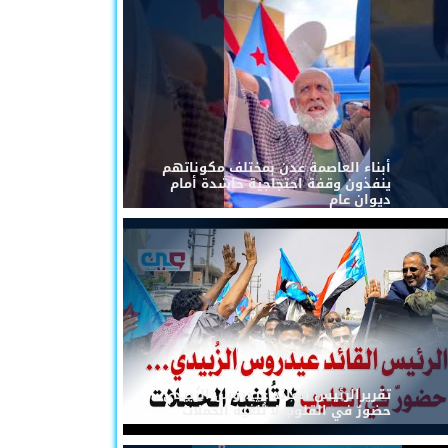
أبناء العاصمة عدن بمختلف مكوناتهم
ينفذون وقفة احتجاجية حاشدة أمام
ديوان عام
تقريرالرئيس القائد عيدروس الزُبيدي...
حضورٌ في القلوب لا تُلغيه الحملات