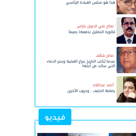
هذا هو مجلس القيادة الرئاسي
صالح علي الدويل باراس
فاتورة التضليل ندفعها جميعاً
صالح شائف
عندما يُكتب التاريخ بيراع القضية وبحبر الدماء
التي سالت من أجلها
أحمد عبداللاه
رصاصة الحليف... وحروب الآخرين
فيديو