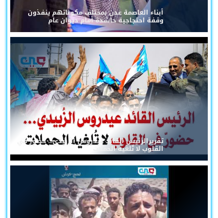
أبناء العاصمة عدن بمختلف مكوناتهم ينفذون
وقفة احتجاجية حاشدة أمام ديوان عام
تقريرالرئيس القائد عيدروس الزُبيدي... حضورٌ في
القلوب لا تُلغيه الحملات