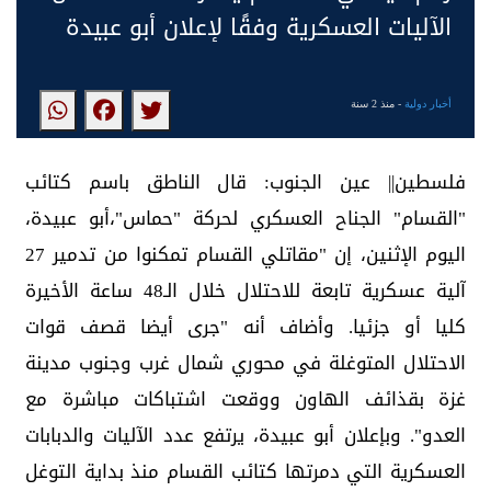
الآليات العسكرية وفقًا لإعلان أبو عبيدة
أخبار دولية
- منذ 2 سنة
فلسطين|| عين الجنوب: قال الناطق باسم كتائب
"القسام" الجناح العسكري لحركة "حماس"،أبو عبيدة،
اليوم الإثنين، إن "مقاتلي القسام تمكنوا من تدمير 27
آلية عسكرية تابعة للاحتلال خلال الـ48 ساعة الأخيرة
كليا أو جزئيا. وأضاف أنه "جرى أيضا قصف قوات
الاحتلال المتوغلة في محوري شمال غرب وجنوب مدينة
غزة بقذائف الهاون ووقعت اشتباكات مباشرة مع
العدو". وبإعلان أبو عبيدة، يرتفع عدد الآليات والدبابات
العسكرية التي دمرتها كتائب القسام منذ بداية التوغل