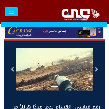
السابق
التالى
رقم قياسي: القسام يدمر عددًا هائلاً من