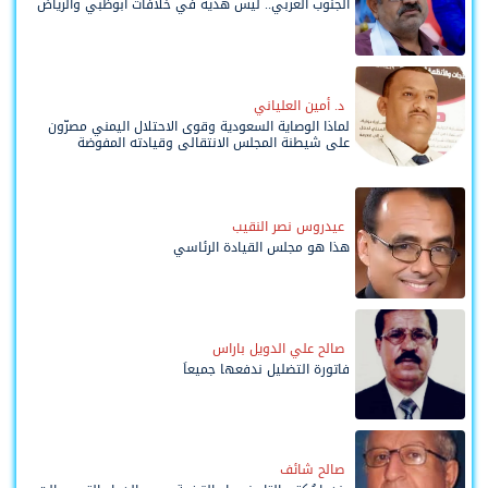
الجنوب العربي.. ليس هدية في خلافات أبوظبي والرياض
د. أمين العلياني
لماذا الوصاية السعودية وقوى الاحتلال اليمني مصرّون
على شيطنة المجلس الانتقالي وقيادته المفوضة
وحواضنه الشعبية؟
عيدروس نصر النقيب
هذا هو مجلس القيادة الرئاسي
صالح علي الدويل باراس
فاتورة التضليل ندفعها جميعاً
صالح شائف