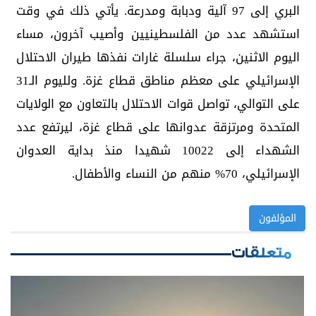
البري إلى 97 آلية ودبابة ومدرعة. يأتي ذلك في وقت
استشهد عدد من الفلسطينيين وأصيب آخرون، مساء
اليوم الاثنين، جراء سلسلة غارات نفذها طيران الاحتلال
الإسرائيلي على معظم مناطق قطاع غزة. ولليوم الـ31
على التوالي، تواصل قوات الاحتلال بالتعاون مع الولايات
المتحدة ومرتزقة عدوانها على قطاع غزة، ليرتفع عدد
الشهداء إلى 10022 شهيدا منذ بداية العدوان
الإسرائيلي، 70% منهم من النساء والأطفال.
المؤلفون
متعلقات