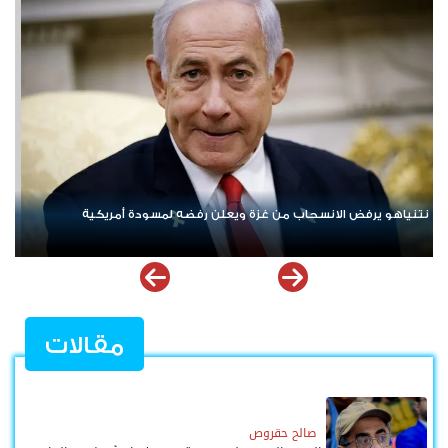
ردا على «خروقات» حزب الله.. إسرائيل تشن ضربات على جنوب لبنان
مقالات
صالح حقروص