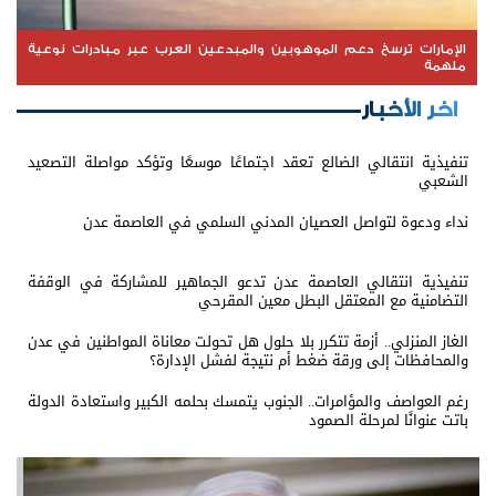
الإمارات ترسخ دعم الموهوبين والمبدعين العرب عبر مبادرات نوعية
ملهمة
اخر الأخبار
تنفيذية انتقالي الضالع تعقد اجتماعًا موسعًا وتؤكد مواصلة التصعيد
الشعبي
نداء ودعوة لتواصل العصيان المدني السلمي في العاصمة عدن
تنفيذية انتقالي العاصمة عدن تدعو الجماهير للمشاركة في الوقفة
التضامنية مع المعتقل البطل معين المقرحي
الغاز المنزلي.. أزمة تتكرر بلا حلول هل تحولت معاناة المواطنين في عدن
والمحافظات إلى ورقة ضغط أم نتيجة لفشل الإدارة؟
رغم العواصف والمؤامرات.. الجنوب يتمسك بحلمه الكبير واستعادة الدولة
باتت عنوانًا لمرحلة الصمود