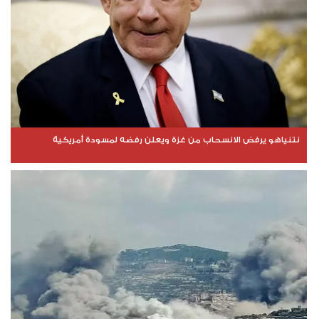
نتنياهو يرفض الانسحاب من غزة ويعلن رفضه لمسودة أمريكية