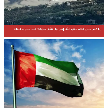
ردا على «خروقات» حزب الله.. إسرائيل تشن ضربات على جنوب لبنان