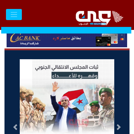
السابق
التالى