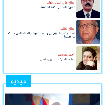
صالح علي الدويل باراس
فاتورة التضليل ندفعها جميعاً
صالح شائف
عندما يُكتب التاريخ بيراع القضية وبحبر الدماء التي سالت
من أجلها
أحمد عبداللاه
رصاصة الحليف... وحروب الآخرين
فيديو