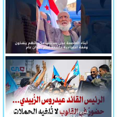
أبناء العاصمة عدن بمختلف مكوناتهم ينفذون
وقفة احتجاجية حاشدة أمام ديوان عام
تقريرالرئيس القائد عيدروس الزُبيدي... حضورٌ في
القلوب لا تُلغيه الحملات